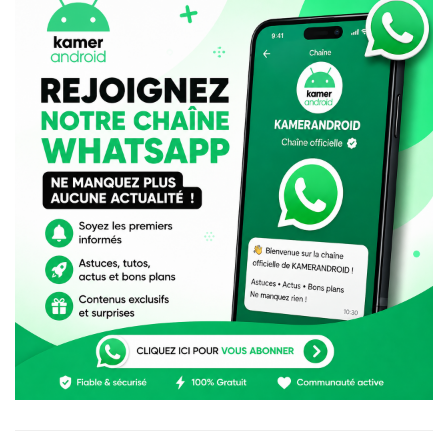
Plusieurs yeux pour une seule
image
La multiplication des capteurs n’est pas un gadget
marketing. Chaque caméra a une fonction spécifique et
travaille de concert grâce à la
photographie
computationnelle
, un traitement logiciel qui fusionne
les images pour un rendu optimal.
Grand-angle (caméra principale)
: polyvalente,
elle capture la majorité des clichés. Parfait pour les
portraits ou les scènes du quotidien.
Ultra grand-angle
: idéal pour les paysages ou les
groupes d’amis. Imagine capturer une scène