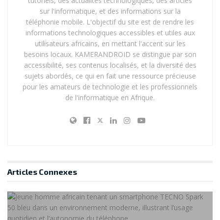
tutoriels, des actualités technologiques, des articles
parfaite.
sur l'informatique, et des informations sur la
téléphonie mobile. L'objectif du site est de rendre les
Pourquoi ne pas tout
informations technologiques accessibles et utiles aux
utilisateurs africains, en mettant l'accent sur les
concentrer dans un seul
besoins locaux. KAMERANDROID se distingue par son
objectif ?
accessibilité, ses contenus localisés, et la diversité des
sujets abordés, ce qui en fait une ressource précieuse
pour les amateurs de technologie et les professionnels
La contrainte est avant tout physique. Un smartphone
de l'informatique en Afrique.
est trop fin pour intégrer un objectif mécanique
capable de tout faire comme un reflex. La solution
consiste donc à multiplier les capteurs à
focales fixes
et à combiner leurs données via un traitement logiciel
avancé.
Articles
Connexes
Photo : Mustafa ezz via
Pexels.com