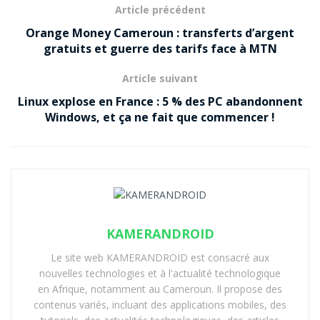
Article précédent
animée sur le marché central de Douala sans
Orange Money Cameroun : transferts d’argent
reculer d’un pas.
gratuits et guerre des tarifs face à MTN
Téléobjectif / zoom optique
: se rapprocher du
sujet sans perdre en qualité. Contrairement au
Article suivant
zoom numérique, le rendu reste net et détaillé.
Linux explose en France : 5 % des PC abandonnent
Windows, et ça ne fait que commencer !
Macro
: pour observer les textures d’un tissu wax
ou les détails d’une fleur. Des éléments invisibles à
l’œil nu deviennent visibles.
Capteur ToF / LiDAR / profondeur
: invisible mais
indispensable, il calcule les distances pour générer
des flous réalistes ou améliorer les interactions en
KAMERANDROID
réalité augmentée.
Le site web KAMERANDROID est consacré aux
Comme si ton smartphone portait plusieurs
lunettes
nouvelles technologies et à l'actualité technologique
en Afrique, notamment au Cameroun. Il propose des
spécialisées
: chacune optimisée pour une vision
contenus variés, incluant des applications mobiles, des
spécifique, toutes combinées pour produire l’image