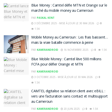
Blue Money : Camtel défie MTN et Orange sur le
marché du mobile money au Cameroun
PAR
PASKAL KENT
3 DÉCEMBRE 2025 - MISE À JOUR LE 30 MAI 2026
0
1.5K
Mobile Money au Cameroun : Les frais baissent…
mais la vraie bataille commence à peine
PAR
KAMERANDROID
16 NOVEMBRE 2025
0
1.5K
Blue Mobile Money : Camtel lève 500 millions
FCFA pour défier Orange et MTN
PAR
KAMERANDROID
3 OCTOBRE 2025 - MISE À JOUR LE 30 MAI 2026
0
1.5K
CAMTEL digitalise sa relation client avec eBILL :
vers une facturation sans contact et multisupport
au Cameroun
PAR
KAMERANDROID
20 JUIN 2025
0
1.5K