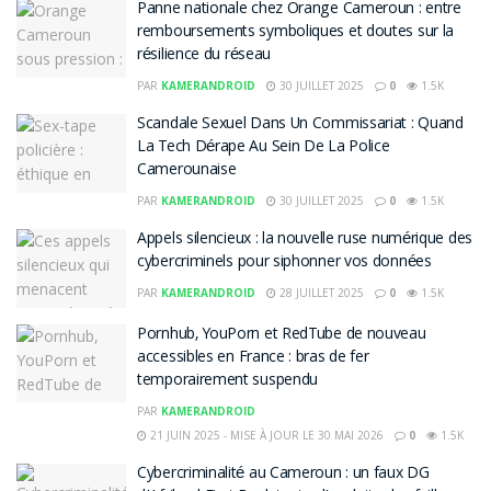
Panne nationale chez Orange Cameroun : entre
remboursements symboliques et doutes sur la
résilience du réseau
PAR
KAMERANDROID
30 JUILLET 2025
0
1.5K
Scandale Sexuel Dans Un Commissariat : Quand
La Tech Dérape Au Sein De La Police
Camerounaise
PAR
KAMERANDROID
30 JUILLET 2025
0
1.5K
Appels silencieux : la nouvelle ruse numérique des
cybercriminels pour siphonner vos données
PAR
KAMERANDROID
28 JUILLET 2025
0
1.5K
Pornhub, YouPorn et RedTube de nouveau
accessibles en France : bras de fer
temporairement suspendu
PAR
KAMERANDROID
21 JUIN 2025 - MISE À JOUR LE 30 MAI 2026
0
1.5K
Cybercriminalité au Cameroun : un faux DG