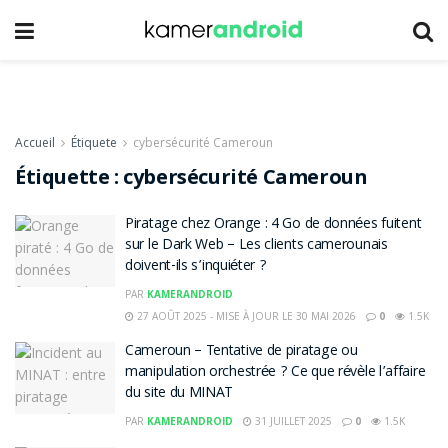
Accueil
Étiquete
cybersécurité Cameroun
Étiquette :
cybersécurité Cameroun
Piratage chez Orange : 4 Go de données fuitent
sur le Dark Web – Les clients camerounais
doivent-ils s’inquiéter ?
PAR
KAMERANDROID
27 AOÛT 2025 - MISE À JOUR LE 30 MAI 2026
0
1.5K
Cameroun – Tentative de piratage ou
manipulation orchestrée ? Ce que révèle l’affaire
du site du MINAT
PAR
KAMERANDROID
31 JUILLET 2025
0
1.5K