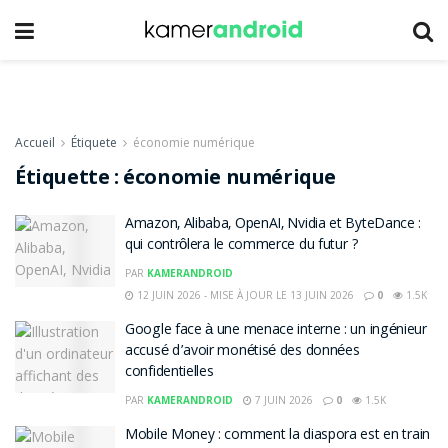
Accueil
Étiquete
économie numérique
Étiquette :
économie numérique
Amazon, Alibaba, OpenAI, Nvidia et ByteDance :
qui contrôlera le commerce du futur ?
PAR
KAMERANDROID
12 JUIN 2026 - MISE À JOUR LE 13 JUIN 2026
0
1.5K
Google face à une menace interne : un ingénieur
accusé d’avoir monétisé des données
confidentielles
PAR
KAMERANDROID
7 JUIN 2026
0
1.5K
Mobile Money : comment la diaspora est en train