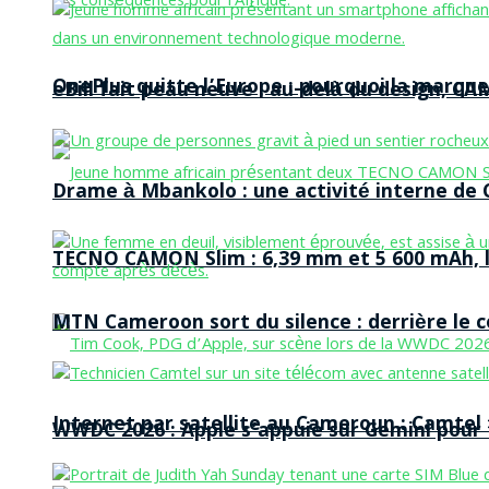
OnePlus quitte l’Europe : pourquoi la marque
eBill fait peau neuve : au-delà du design, CA
Drame à Mbankolo : une activité interne de C
TECNO CAMON Slim : 6,39 mm et 5 600 mAh, le 
MTN Cameroon sort du silence : derrière le
Internet par satellite au Cameroun : Camtel
WWDC 2026 : Apple s’appuie sur Gemini pour t