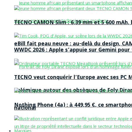
TECNO CAMON Slim : 6,39 mm et 5 600 mAh, le 
eBill fait peau neuve : au-delà du design, CA
WWDC 2026 : Apple s’appuie sur Gemini pour t
TECNO veut conquérir l’Europe avec ses PC M
Polémique autour des obsèques de Foly Dira
Nothing Phone (4a) : à 449,95 €, ce smartph
national
Marques