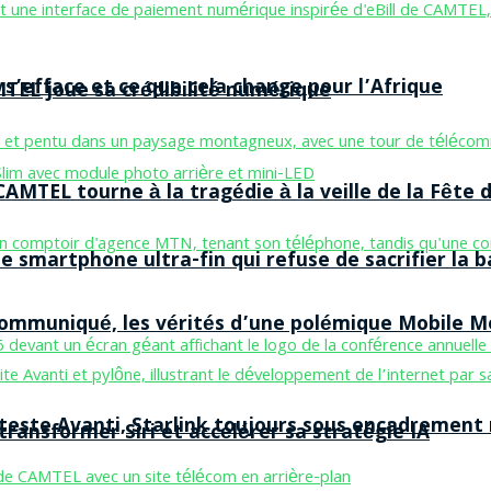
 s’efface et ce que cela change pour l’Afrique
MTEL joue sa crédibilité numérique
AMTEL tourne à la tragédie à la veille de la Fête d
smartphone ultra-fin qui refuse de sacrifier la b
 communiqué, les vérités d’une polémique Mobile 
 teste Avanti, Starlink toujours sous encadrement
ransformer Siri et accélérer sa stratégie IA