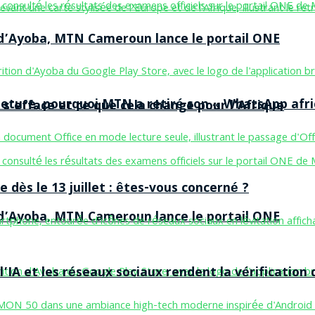
n d’Ayoba, MTN Cameroun lance le portail ONE
ermeture, pourquoi MTN a retiré son « WhatsApp afri
 s’efface et ce que cela change pour l’Afrique
 dès le 13 juillet : êtes-vous concerné ?
n d’Ayoba, MTN Cameroun lance le portail ONE
’IA et les réseaux sociaux rendent la vérification 