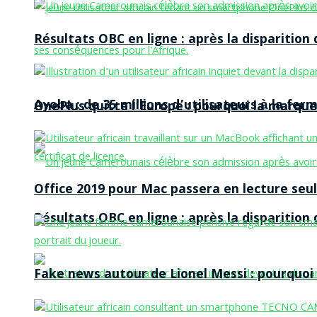
Résultats OBC en ligne : après la disparitio
Ayoba : de 35 millions d’utilisateurs à la f
OnePlus quitte l’Europe : pourquoi la marque
Office 2019 pour Mac passera en lecture seule
Résultats OBC en ligne : après la disparitio
Fake news autour de Lionel Messi : pourquoi l