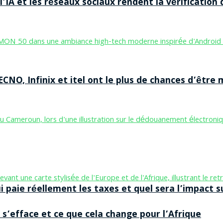
’IA et les réseaux sociaux rendent la vérification 
CNO, Infinix et itel ont le plus de chances d’être m
aie réellement les taxes et quel sera l’impact sur
 s’efface et ce que cela change pour l’Afrique