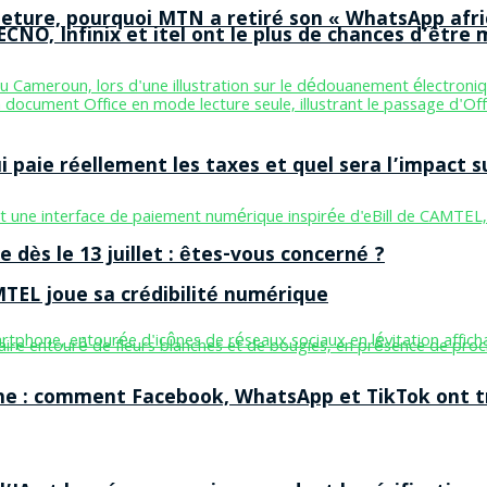
ermeture, pourquoi MTN a retiré son « WhatsApp afri
CNO, Infinix et itel ont le plus de chances d’être m
aie réellement les taxes et quel sera l’impact sur
 dès le 13 juillet : êtes-vous concerné ?
MTEL joue sa crédibilité numérique
ne : comment Facebook, WhatsApp et TikTok ont tr