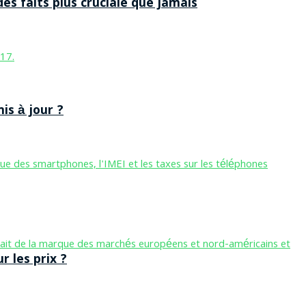
des faits plus cruciale que jamais
is à jour ?
 les prix ?