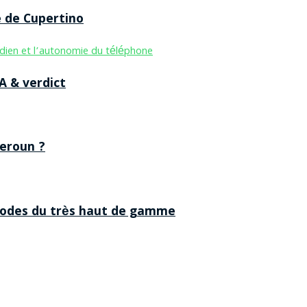
e de Cupertino
A & verdict
eroun ?
 codes du très haut de gamme