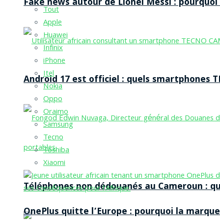
Fake news autour de Lionel Messi : pourquoi l
Tout
Apple
Huawei
Infinix
iPhone
Itel
Android 17 est officiel : quels smartphones TE
Nokia
Oppo
Oraimo
Samsung
Tecno
Toshiba
Xiaomi
Téléphones non dédouanés au Cameroun : qui p
OnePlus quitte l’Europe : pourquoi la marque