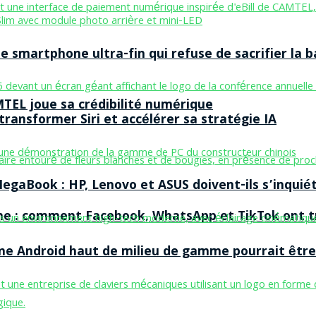
smartphone ultra-fin qui refuse de sacrifier la b
MTEL joue sa crédibilité numérique
ransformer Siri et accélérer sa stratégie IA
egaBook : HP, Lenovo et ASUS doivent-ils s’inquiét
ne : comment Facebook, WhatsApp et TikTok ont tr
one Android haut de milieu de gamme pourrait être 