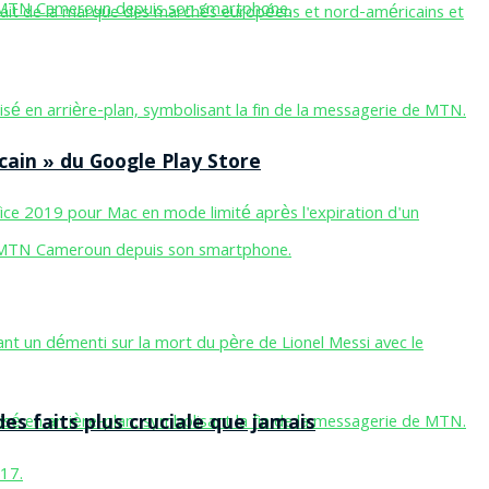
cain » du Google Play Store
des faits plus cruciale que jamais