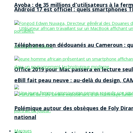
Ayoba : de 35 millions d’utilisateurs à la f
Android 17 est officiel : quels smartphones TE
Téléphones non dédouanés au Cameroun : qui p
Office 2019 pour Mac passera en lecture seule
eBill fait peau neuve : au-delà du design, CA
Polémique autour des obsèques de Foly Dira
national
Marques