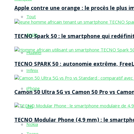
Apple contre une orange : le procès le plus 
Tout
Apple
TECNO Spark 50 : le smartphone qui redéfinit
Huawei
TECNO SPARK 50 : autonomie extrême, FreeLi
Infinix
iPhone
Camon 50 Ultra 5G vs Camon 50 Pro vs Camon 
Itel
TECNO Modular Phone (4,9 mm) : le smartpho
Nokia