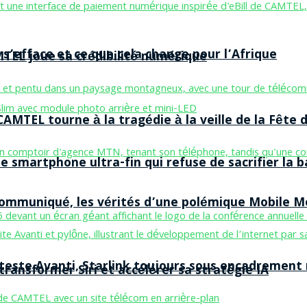
 s’efface et ce que cela change pour l’Afrique
MTEL joue sa crédibilité numérique
AMTEL tourne à la tragédie à la veille de la Fête d
smartphone ultra-fin qui refuse de sacrifier la b
 communiqué, les vérités d’une polémique Mobile 
 teste Avanti, Starlink toujours sous encadrement
ransformer Siri et accélérer sa stratégie IA