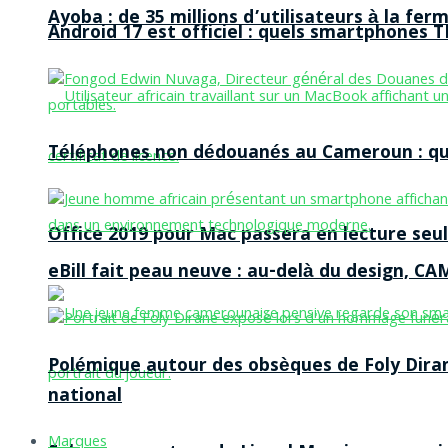
Ayoba : de 35 millions d’utilisateurs à la f
Android 17 est officiel : quels smartphones TE
Téléphones non dédouanés au Cameroun : qui p
Office 2019 pour Mac passera en lecture seule
eBill fait peau neuve : au-delà du design, CA
Polémique autour des obsèques de Foly Dira
national
Marques