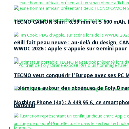
TECNO CAMON Slim : 6,39 mm et 5 600 mAh, le 
eBill fait peau neuve : au-delà du design, CA
WWDC 2026 : Apple s’appuie sur Gemini pour t
TECNO veut conquérir l’Europe avec ses PC M
Polémique autour des obsèques de Foly Dira
Nothing Phone (4a) : à 449,95 €, ce smartph
national
Marques