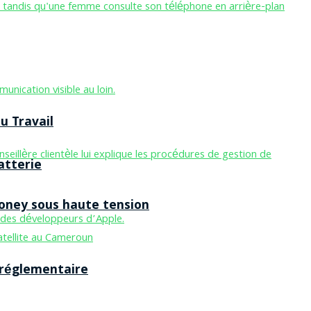
u Travail
atterie
Money sous haute tension
 réglementaire