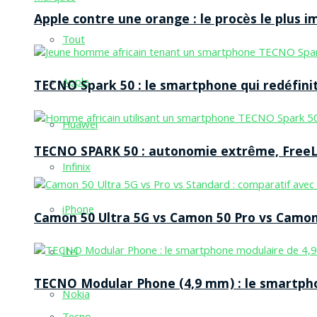
Apple contre une orange : le procès le plus 
Tout
Apple
TECNO Spark 50 : le smartphone qui redéfinit
Huawei
TECNO SPARK 50 : autonomie extrême, FreeLi
Infinix
iPhone
Camon 50 Ultra 5G vs Camon 50 Pro vs Camon 
Itel
TECNO Modular Phone (4,9 mm) : le smartpho
Nokia