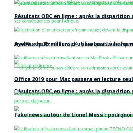
Résultats OBC en ligne : après la disparitio
Ayoba : de 35 millions d’utilisateurs à la f
OnePlus quitte l’Europe : pourquoi la marque
Office 2019 pour Mac passera en lecture seule
Résultats OBC en ligne : après la disparitio
Fake news autour de Lionel Messi : pourquoi l