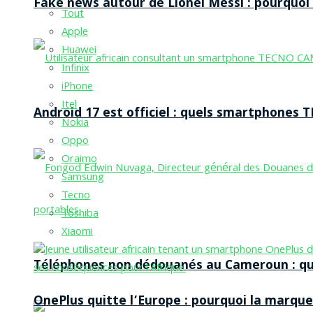
Fake news autour de Lionel Messi : pourquoi l
Tout
Apple
Huawei
Infinix
iPhone
Itel
Android 17 est officiel : quels smartphones TE
Nokia
Oppo
Oraimo
Samsung
Tecno
Toshiba
Xiaomi
Téléphones non dédouanés au Cameroun : qui p
OnePlus quitte l’Europe : pourquoi la marque