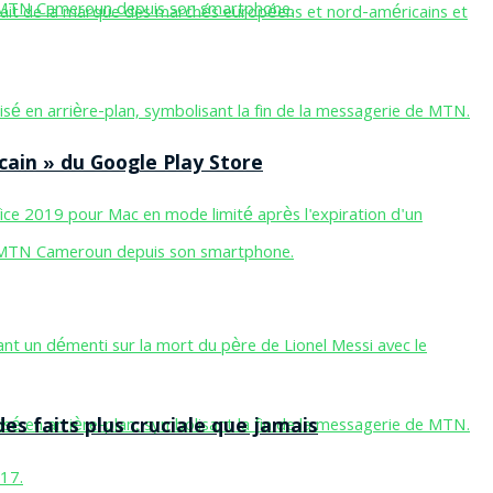
cain » du Google Play Store
des faits plus cruciale que jamais