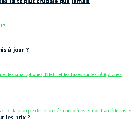
des faits plus cruciale que jamais
is à jour ?
 les prix ?