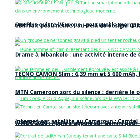
OnePlus quitte l’Europe : pourquoi la marque
eBill fait peau neuve : au-delà du design, CA
Drame à Mbankolo : une activité interne de C
TECNO CAMON Slim : 6,39 mm et 5 600 mAh, le 
MTN Cameroon sort du silence : derrière le
Internet par satellite au Cameroun : Camtel
WWDC 2026 : Apple s’appuie sur Gemini pour t