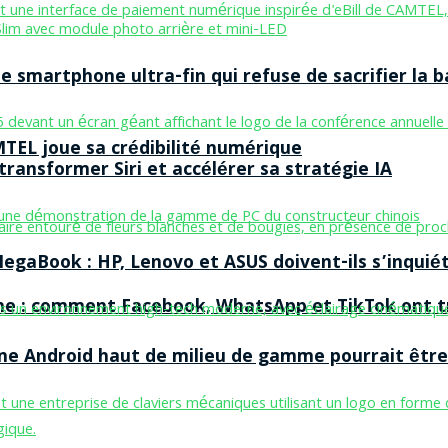
smartphone ultra-fin qui refuse de sacrifier la b
MTEL joue sa crédibilité numérique
ransformer Siri et accélérer sa stratégie IA
egaBook : HP, Lenovo et ASUS doivent-ils s’inquiét
ne : comment Facebook, WhatsApp et TikTok ont tr
one Android haut de milieu de gamme pourrait être 