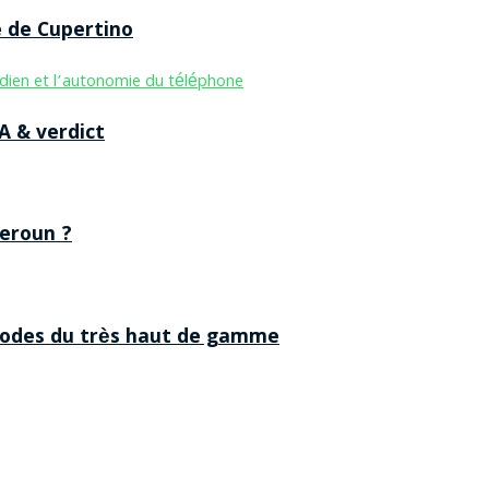
e de Cupertino
A & verdict
eroun ?
 codes du très haut de gamme