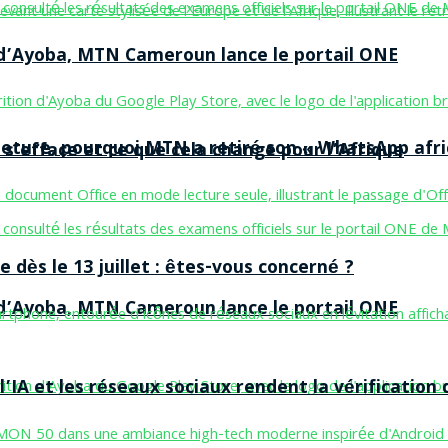
n d’Ayoba, MTN Cameroun lance le portail ONE
ermeture, pourquoi MTN a retiré son « WhatsApp afri
 s’efface et ce que cela change pour l’Afrique
 dès le 13 juillet : êtes-vous concerné ?
n d’Ayoba, MTN Cameroun lance le portail ONE
’IA et les réseaux sociaux rendent la vérification 