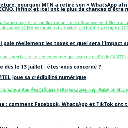
ermeture, pourquoi MTN a retiré son « WhatsApp afri
CNO, Infinix et itel ont le plus de chances d’être m
aie réellement les taxes et quel sera l’impact sur
 dès le 13 juillet : êtes-vous concerné ?
MTEL joue sa crédibilité numérique
ne : comment Facebook, WhatsApp et TikTok ont tr