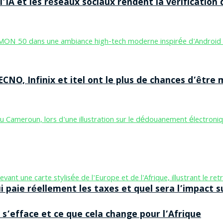
’IA et les réseaux sociaux rendent la vérification 
CNO, Infinix et itel ont le plus de chances d’être m
aie réellement les taxes et quel sera l’impact sur
 s’efface et ce que cela change pour l’Afrique