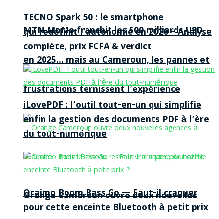
TECNO Spark 50 : le smartphone
MTN MoMo franchit les 500 milliards USD
qui redéfinit l’autonomie en 2026 – Analyse
complète, prix FCFA & verdict
en 2025… mais au Cameroun, les pannes et
frustrations ternissent l’expérience
iLovePDF : l’outil tout-en-un qui simplifie
enfin la gestion des documents PDF à l’ère
du tout-numérique
Oraimo Boom Bass Go — Faut-il craquer
Orange Cameroun ouvre deux nouvelles
pour cette enceinte Bluetooth à petit prix