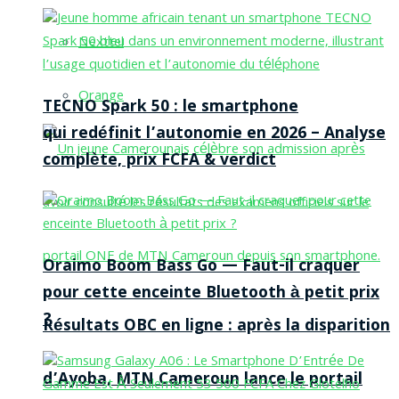
Nexttel
Orange
TECNO Spark 50 : le smartphone
qui redéfinit l’autonomie en 2026 – Analyse
complète, prix FCFA & verdict
Oraimo Boom Bass Go — Faut-il craquer
pour cette enceinte Bluetooth à petit prix
?
Résultats OBC en ligne : après la disparition
d’Ayoba, MTN Cameroun lance le portail