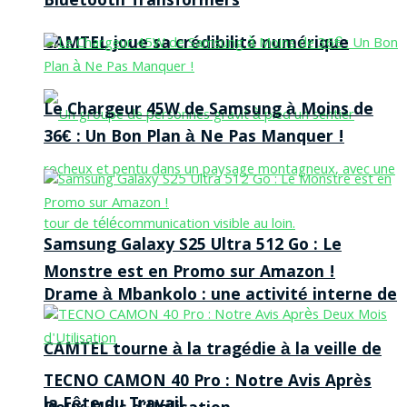
Bluetooth Transformers
CAMTEL joue sa crédibilité numérique
Le Chargeur 45W de Samsung à Moins de
36€ : Un Bon Plan à Ne Pas Manquer !
Samsung Galaxy S25 Ultra 512 Go : Le
Monstre est en Promo sur Amazon !
Drame à Mbankolo : une activité interne de
CAMTEL tourne à la tragédie à la veille de
TECNO CAMON 40 Pro : Notre Avis Après
la Fête du Travail