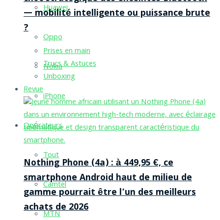
Huawei
— mobilité intelligente ou puissance brute
?
Oppo
Prises en main
Trucs & Astuces
Nokia
Unboxing
Revue
iPhone
Opérateurs
Tout
Nothing Phone (4a) : à 449,95 €, ce
smartphone Android haut de milieu de
Camtel
gamme pourrait être l’un des meilleurs
achats de 2026
MTN