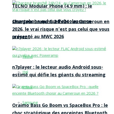
TECNO Modular Phone (4,9 mm) : le
smartphone qui tue l’obsolescence
Chargeur branché 24h/24 : au Cameroun en
2026, le vrai risque n’est pas celui que vous
présenté au MWC 2026
croyez !
Tecno
n7player : le lecteur audio Android sous-
Itel
estimé qui défie les géants du streaming
Infinix
Samsung
Oraimo Bass Go Boom vs SpaceBox Pro : le
choc stratégique des enceintes Bluetooth