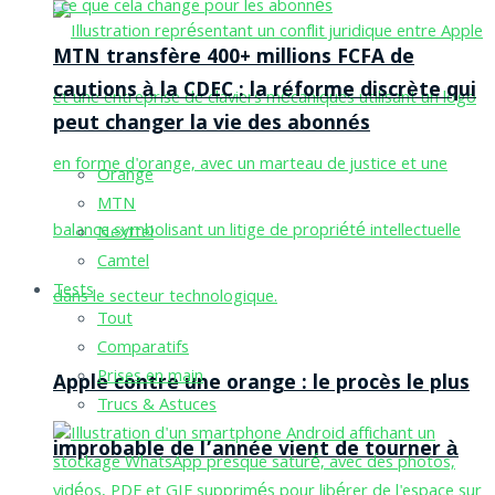
MTN transfère 400+ millions FCFA de
cautions à la CDEC : la réforme discrète qui
peut changer la vie des abonnés
Orange
MTN
Nexttel
Camtel
Tests
Tout
Comparatifs
Prises en main
Apple contre une orange : le procès le plus
Trucs & Astuces
improbable de l’année vient de tourner à