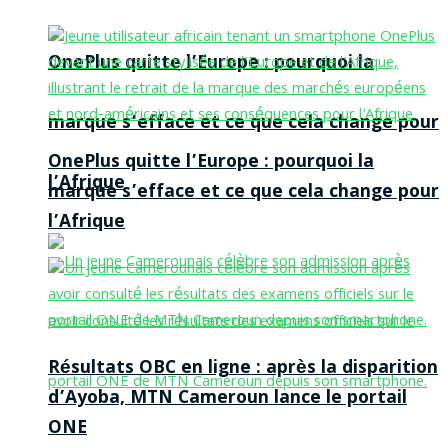
OnePlus quitte l’Europe : pourquoi la
marque s’efface et ce que cela change pour
OnePlus quitte l’Europe : pourquoi la
l’Afrique
marque s’efface et ce que cela change pour
l’Afrique
Résultats OBC en ligne : après la disparition
d’Ayoba, MTN Cameroun lance le portail
ONE