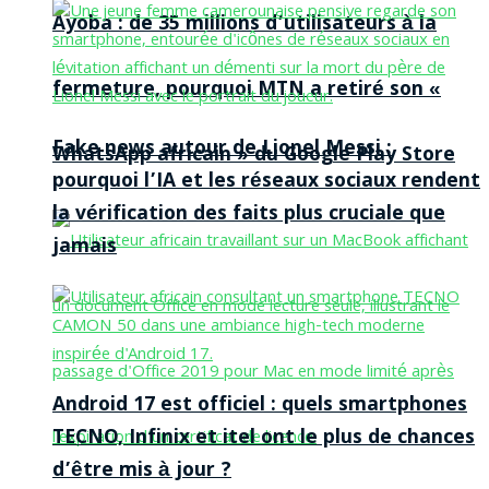
Ayoba : de 35 millions d’utilisateurs à la
fermeture, pourquoi MTN a retiré son «
Fake news autour de Lionel Messi :
WhatsApp africain » du Google Play Store
pourquoi l’IA et les réseaux sociaux rendent
la vérification des faits plus cruciale que
jamais
Android 17 est officiel : quels smartphones
TECNO, Infinix et itel ont le plus de chances
d’être mis à jour ?