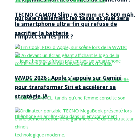
Téléphones non dédouanés au Cameroun :
TECNO CAMON Slim : 6,39 mm et 5 600 mAh,
qui paie réellement les taxes et quel sera
le smartphone ultra-fin qui refuse de
sacrifier la batterie
l’impact sur les prix ?
WWDC 2026 : Apple s’appuie sur Gemini
pour transformer Siri et accélérer sa
stratégie IA