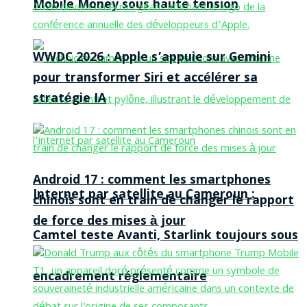
Mobile Money sous haute tension
WWDC 2026 : Apple s’appuie sur Gemini
pour transformer Siri et accélérer sa
stratégie IA
Android 17 : comment les smartphones
Internet par satellite au Cameroun :
chinois sont en train de changer le rapport
de force des mises à jour
Camtel teste Avanti, Starlink toujours sous
encadrement réglementaire