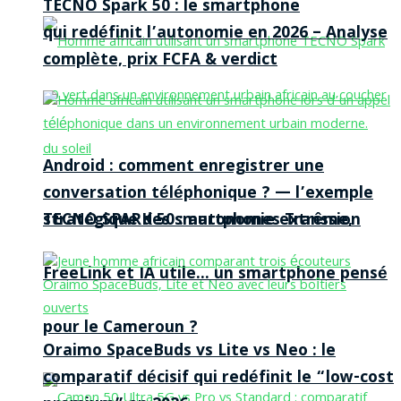
TECNO Spark 50 : le smartphone
qui redéfinit l’autonomie en 2026 – Analyse
complète, prix FCFA & verdict
Android : comment enregistrer une
conversation téléphonique ? — l’exemple
TECNO SPARK 50 : autonomie extrême,
stratégique des smartphones Transsion
FreeLink et IA utile… un smartphone pensé
pour le Cameroun ?
Oraimo SpaceBuds vs Lite vs Neo : le
comparatif décisif qui redéfinit le “low-cost