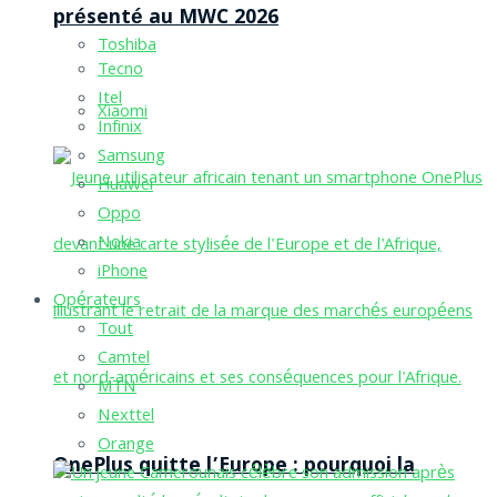
présenté au MWC 2026
Toshiba
Tecno
Itel
Xiaomi
Infinix
Samsung
Huawei
Oppo
Nokia
iPhone
Opérateurs
Tout
Camtel
MTN
Nexttel
Orange
OnePlus quitte l’Europe : pourquoi la