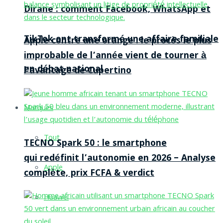
Dirane : comment Facebook, WhatsApp et
TikTok ont transformé une affaire familiale
Apple contre une orange : le procès le plus
improbable de l’année vient de tourner à
en débat national
l’avantage de Cupertino
Marques
Tout
TECNO Spark 50 : le smartphone
qui redéfinit l’autonomie en 2026 – Analyse
Apple
complète, prix FCFA & verdict
Huawei