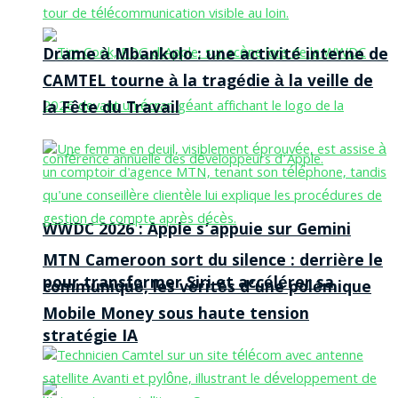
Drame à Mbankolo : une activité interne de
CAMTEL tourne à la tragédie à la veille de
la Fête du Travail
WWDC 2026 : Apple s’appuie sur Gemini
MTN Cameroon sort du silence : derrière le
pour transformer Siri et accélérer sa
communiqué, les vérités d’une polémique
Mobile Money sous haute tension
stratégie IA