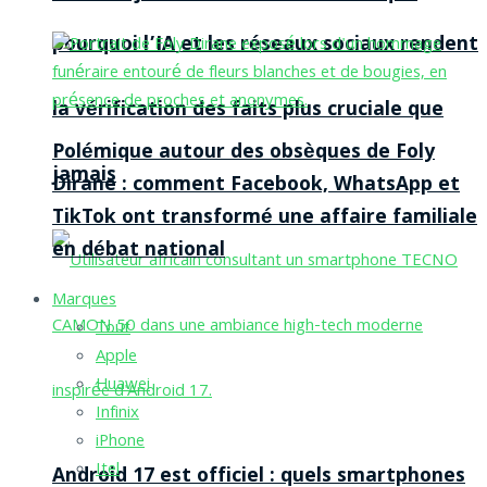
pourquoi l’IA et les réseaux sociaux rendent
la vérification des faits plus cruciale que
Polémique autour des obsèques de Foly
jamais
Dirane : comment Facebook, WhatsApp et
TikTok ont transformé une affaire familiale
en débat national
Marques
Tout
Apple
Huawei
Infinix
iPhone
Itel
Android 17 est officiel : quels smartphones