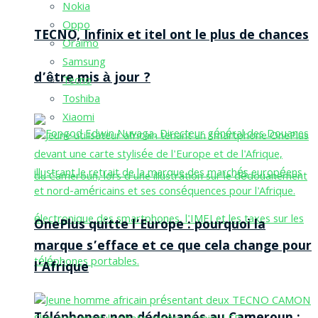
Nokia
Oppo
TECNO, Infinix et itel ont le plus de chances
Oraimo
Samsung
d’être mis à jour ?
Tecno
Toshiba
Xiaomi
OnePlus quitte l’Europe : pourquoi la
marque s’efface et ce que cela change pour
l’Afrique