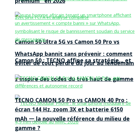
premium” en 2026
Camon 50 Ultra 5G vs Camon 50 Pro vs
WhatsApp bannit sans prévenir : comment
Camon 50 : TECNO affine sa stratégie… et
éviter de tout perdre du jour au lendemain
s’inspire des codes du très haut de gamme
TECNO CAMON 50 Pro vs CAMON 40 Pro :
écran 144 Hz, zoom 3X et batterie 6150
mAh — la nouvelle référence du milieu de
gamme ?