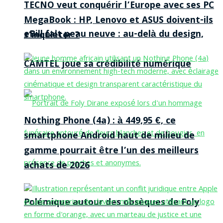
TECNO veut conquérir l’Europe avec ses PC
MegaBook : HP, Lenovo et ASUS doivent-ils
eBill fait peau neuve : au-delà du design,
s’inquiéter ?
CAMTEL joue sa crédibilité numérique
Nothing Phone (4a) : à 449,95 €, ce
smartphone Android haut de milieu de
gamme pourrait être l’un des meilleurs
achats de 2026
Polémique autour des obsèques de Foly