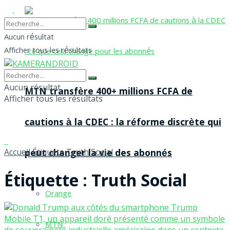
Aucun résultat
Afficher tous les résultats
Aucun résultat
MTN transfère 400+ millions FCFA de
Afficher tous les résultats
cautions à la CDEC : la réforme discrète qui
Accueil
Étiquete
Truth Social
peut changer la vie des abonnés
Étiquette :
Truth Social
Orange
MTN