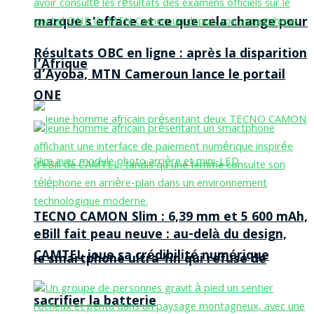
marque s’efface et ce que cela change pour
Résultats OBC en ligne : après la disparition
l’Afrique
d’Ayoba, MTN Cameroun lance le portail
ONE
TECNO CAMON Slim : 6,39 mm et 5 600 mAh,
eBill fait peau neuve : au-delà du design,
CAMTEL joue sa crédibilité numérique
le smartphone ultra-fin qui refuse de
sacrifier la batterie