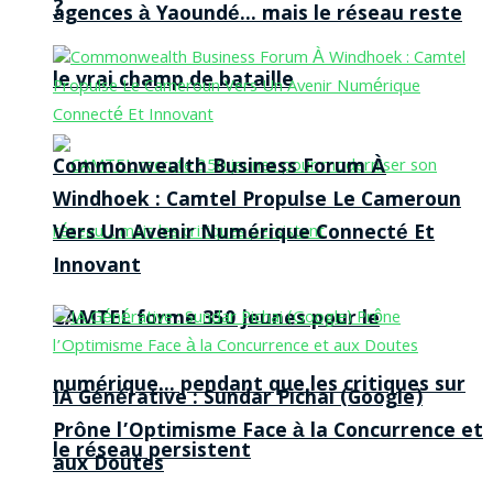
?
agences à Yaoundé… mais le réseau reste
le vrai champ de bataille
Commonwealth Business Forum À
Windhoek : Camtel Propulse Le Cameroun
Vers Un Avenir Numérique Connecté Et
Innovant
CAMTEL forme 350 jeunes pour le
numérique… pendant que les critiques sur
IA Générative : Sundar Pichai (Google)
Prône l’Optimisme Face à la Concurrence et
le réseau persistent
aux Doutes