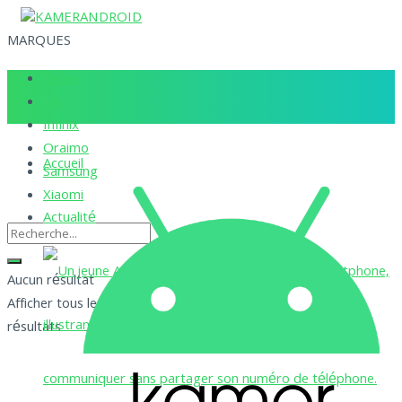
MARQUES
Tecno
Itel
Infinix
Oraimo
Accueil
Samsung
Xiaomi
Actualité
Aucun résultat
Afficher tous les
résultats