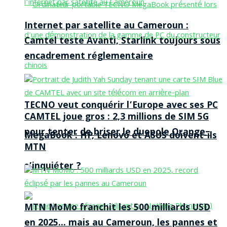
Internet par satellite au Cameroun :
Camtel teste Avanti, Starlink toujours sous
encadrement réglementaire
TECNO veut conquérir l’Europe avec ses PC
CAMTEL joue gros : 2,3 millions de SIM 5G
pour tenter de briser le duopole Orange–
MegaBook : HP, Lenovo et ASUS doivent-ils
MTN
s’inquiéter ?
MTN MoMo franchit les 500 milliards USD
en 2025… mais au Cameroun, les pannes et