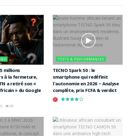
ONS
TESTS & PERFORMANCES
5 millions
TECNO Spark 50 : le
rs à la fermeture,
smartphone qui redéfinit
N a retiré son «
l’autonomie en 2026 – Analyse
ricain » du Google
complète, prix FCFA & verdict
26
2K