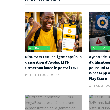
OPÉRATEURS
APPLICATI
Résultats OBC en ligne : après la
Ayoba : de 3
disparition d’Ayoba, MTN
d’utilisateu
Cameroun lance le portail ONE
pourquoi MT
WhatsApp af
14 JUILLET 2026
3.1K
Play Store
14 JUILLET 20