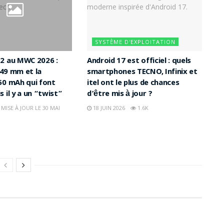
SYSTÈME D'EXPLOITATION
2 au MWC 2026 :
Android 17 est officiel : quels
5,49 mm et la
smartphones TECNO, Infinix et
50 mAh qui font
itel ont le plus de chances
 il y a un “twist”
d’être mis à jour ?
 MISE À JOUR LE 30 MAI
18 JUIN 2026
1.6K