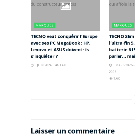
MARQUES
MARQUES
TECNO veut conquérir l’Europe
TECNO Slim 
avec ses PC MegaBook : HP,
l’ultra-fin 
Lenovo et ASUS doivent-ils
batterie 61
s’inquiéter ?
parler… mais
6 JUIN 2026
1.6K
3 MARS 2026 -
2026
1.6K
Laisser un commentaire