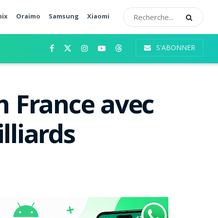
nix
Oraimo
Samsung
Xiaomi
S'ABONNER
n France avec
lliards