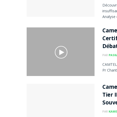
Découvre
insuffis
Analyse 
Camer
Certi
Déba
PAR
PASK
CAMTEL a
Pr Chant
Camer
Tier 
Souv
PAR
KAME