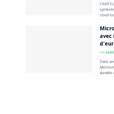
CAMTEL i
symbole 
cloud loca
Micro
avec 
d’eur
PAR
KAME
Dans une
Microso
durable 