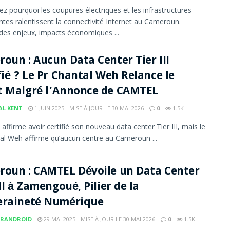
z pourquoi les coupures électriques et les infrastructures
antes ralentissent la connectivité Internet au Cameroun.
des enjeux, impacts économiques ...
oun : Aucun Data Center Tier III
fié ? Le Pr Chantal Weh Relance le
t Malgré l’Annonce de CAMTEL
AL KENT
1 JUIN 2025 - MISE À JOUR LE 30 MAI 2026
0
1.5K
ffirme avoir certifié son nouveau data center Tier III, mais le
al Weh affirme qu’aucun centre au Cameroun ...
oun : CAMTEL Dévoile un Data Center
III à Zamengoué, Pilier de la
eraineté Numérique
RANDROID
29 MAI 2025 - MISE À JOUR LE 30 MAI 2026
0
1.5K