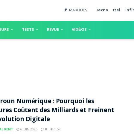
MARQUES
Tecno
Itel
Infi
EURS
TESTS
REVUE
VIDÉOS
roun Numérique : Pourquoi les
res Coûtent des Milliards et Freinent
volution Digitale
AL KENT
6 JUIN 2025
0
1.5K