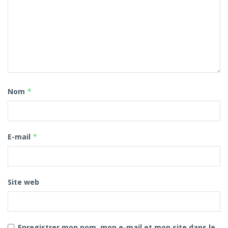
Nom
*
E-mail
*
Site web
Enregistrer mon nom, mon e-mail et mon site dans le