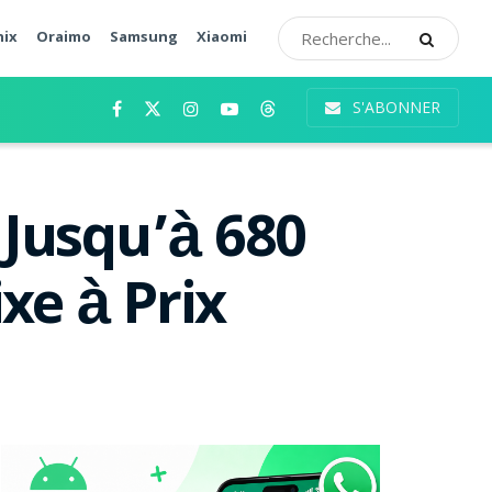
nix
Oraimo
Samsung
Xiaomi
S'ABONNER
 Jusqu’à 680
xe à Prix