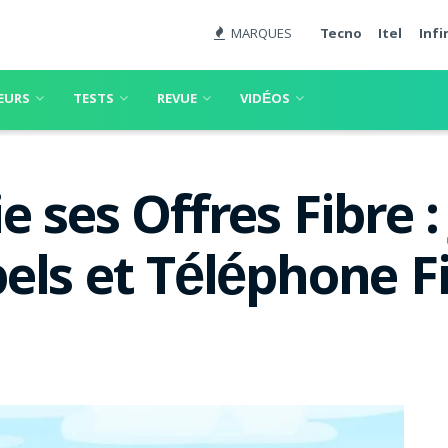
MARQUES
Tecno
Itel
Infi
EURS
TESTS
REVUE
VIDÉOS
 ses Offres Fibre :
ls et Téléphone Fi