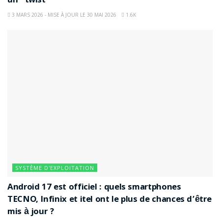
un “twist”
3 MARS 2026 - MISE À JOUR LE 30 MAI 2026
1.6K
SYSTÈME D'EXPLOITATION
Android 17 est officiel : quels smartphones
TECNO, Infinix et itel ont le plus de chances d’être
mis à jour ?