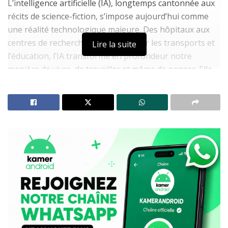
L’intelligence artificielle (IA), longtemps cantonnée aux
récits de science-fiction, s’impose aujourd’hui comme
une réalité technologique majeure. Des hôpitaux aux
centres de recherche, en passant par les transports et
Lire la suite
l’éducation, l’IA transforme en profondeur notre
manière de vivre, de travailler et même de penser. Elle
permet des diagnostics médicaux plus rapides, des
véhicules plus sûrs, une gestion optimisée de l’énergie
ou encore une lutte plus efficace contre les fraudes
numériques.
À LIRE AUSSI
Telegram et le paiement inattendu du code SMS :
analyse d’un phénomène qui intrigue les utilisateurs
Sextapes à l’ère du smartphone : l’intimité en péril dans
un continent hyperconnecté