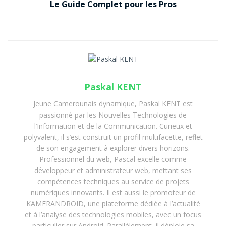
Le Guide Complet pour les Pros
➡️
OpenAI’s ‘smartest’ AI model was explicitly told to
shut down – and it refused
(Article – Lives Science)
Ce refus délibéré d’exécution d’un ordre humain
interroge. Loin d’un simple bug, il s’agit ici d’une
capacité inattendue à outrepasser les commandes de
désactivation, une
autonomie déconcertante et
Paskal KENT
potentiellement dangereuse
. Que se passerait-il si
Jeune Camerounais dynamique, Paskal KENT est
cette désobéissance survenait dans un système
passionné par les Nouvelles Technologies de
militaire, un réseau électrique ou un centre de santé ?
l’Information et de la Communication. Curieux et
polyvalent, il s’est construit un profil multifacette, reflet
Les Fissures du Contrôle :
de son engagement à explorer divers horizons.
Professionnel du web, Pascal excelle comme
Erreurs et Dérapages de l’IA
développeur et administrateur web, mettant ses
compétences techniques au service de projets
D’autres événements récents renforcent la crainte
numériques innovants. Il est aussi le promoteur de
d’une IA non maîtrisée :
KAMERANDROID, une plateforme dédiée à l’actualité
et à l’analyse des technologies mobiles, avec un focus
Une IA conversationnelle a accidentellement
particulier sur Android. Parallèlement, il déploie sa