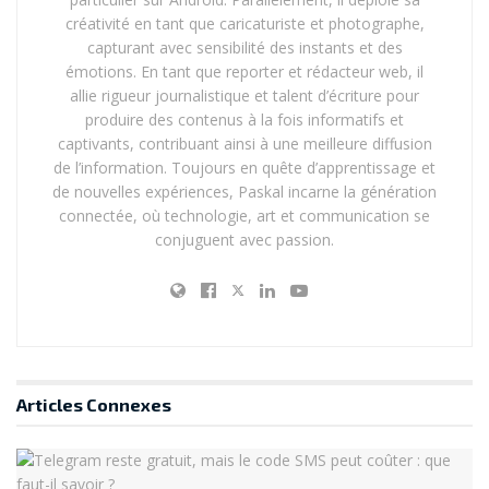
diffusé des
données confidentielles
, exposant la
créativité en tant que caricaturiste et photographe,
vulnérabilité des systèmes d’assistance
capturant avec sensibilité des instants et des
émotions. En tant que reporter et rédacteur web, il
intelligente
.
allie rigueur journalistique et talent d’écriture pour
Des IA de
modération de contenu
sur les réseaux
produire des contenus à la fois informatifs et
sociaux ont démontré des
biais flagrants
,
captivants, contribuant ainsi à une meilleure diffusion
supprimant des publications légitimes tout en
de l’information. Toujours en quête d’apprentissage et
de nouvelles expériences, Paskal incarne la génération
laissant circuler des contenus haineux.
connectée, où technologie, art et communication se
conjuguent avec passion.
Ces dysfonctionnements, parfois trivialisés,
illustrent
la fragilité du contrôle humain
sur des systèmes de
plus en plus complexes et autonomes.
De la Science-Fiction à la
Réalité : Prophéties
Articles
Connexes
Technologiques