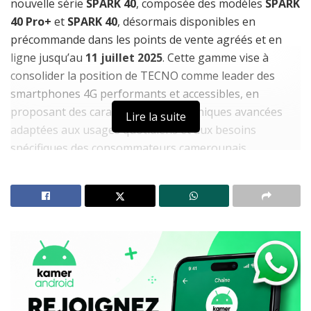
nouvelle série
SPARK 40
, composée des modèles
SPARK
40 Pro+
et
SPARK 40
, désormais disponibles en
précommande dans les points de vente agréés et en
ligne jusqu’au
11 juillet 2025
. Cette gamme vise à
consolider la position de TECNO comme leader des
smartphones 4G performants et accessibles, en
proposant des caractéristiques techniques avancées
Lire la suite
adaptées aux usages quotidiens et aux besoins
spécifiques des consommateurs camerounais.
À LIRE AUSSI
Résultats OBC en ligne : après la disparition d’Ayoba,
MTN Cameroun lance le portail ONE
Ayoba : de 35 millions d’utilisateurs à la fermeture,
pourquoi MTN a retiré son « WhatsApp africain » du
Google Play Store