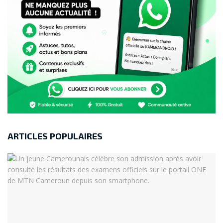
smartphones se profile au Cameroun
Tecno Spark 30C en promo chez Glotelho :
écran 120 Hz, 128 Go + 30 Go de data Orange
offerts au Cameroun
Sécurité & Performances : Le TECNO Spark 20
Pro+ Reçoit la Mise à Jour d’Avril 2025
Tecno Spark Slim : le smartphone le plus fin au
monde dévoilé au MWC 2025
Tecno Spark 20 Pro+ : Un concentré de
ARTICLES POPULAIRES
performances à prix abordable
Tecno Spark 10 Pro : le smartphone low-cost
qui fait de l’ombre à l’iPhone
CAMON 40 Pro vs SPARK 20 Pro+ : Duel au
Sommet des Smartphones TECNO