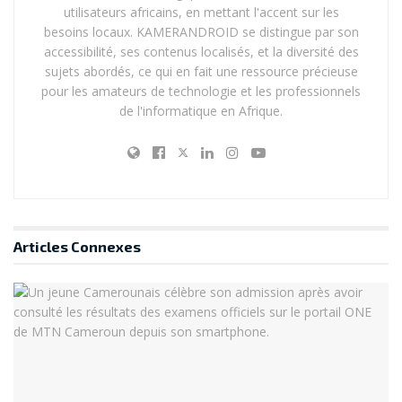
consommation de contenu multimédia. Le smartphone
utilisateurs africains, en mettant l'accent sur les
bénéficie également de la certification
IP64
,
besoins locaux. KAMERANDROID se distingue par son
accessibilité, ses contenus localisés, et la diversité des
garantissant une résistance à la poussière et aux
sujets abordés, ce qui en fait une ressource précieuse
éclaboussures, un avantage non négligeable dans le
pour les amateurs de technologie et les professionnels
climat tropical camerounais.
de l'informatique en Afrique.
Côté photo, le SPARK 40 Pro+ intègre un capteur
principal de
50 MP
(et non 108 MP comme parfois
évoqué), accompagné d’un double flash arrière, ainsi
qu’une caméra frontale de
13 MP
avec double flash
Articles
Connexes
pour des selfies nets même en faible luminosité. La
mémoire vive peut atteindre jusqu’à
16 Go de RAM
(avec extension possible), et le stockage jusqu’à
256 Go
,
répondant aux besoins des utilisateurs les plus
exigeants.
Sa batterie de
5200 mAh
supporte la
charge rapide