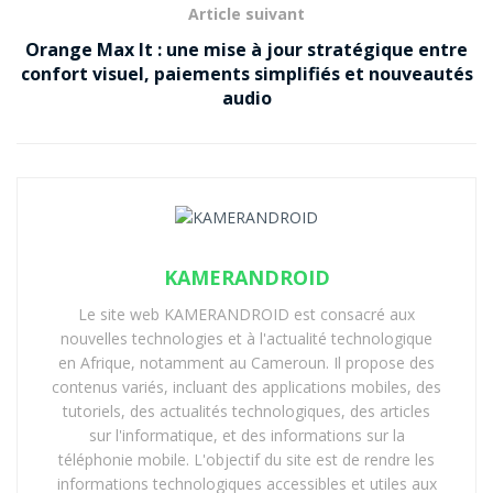
Focus sur le TECNO SPARK 40
Article suivant
Pro+ : puissance, polyvalence et
Orange Max It : une mise à jour stratégique entre
confort visuel, paiements simplifiés et nouveautés
innovation
audio
Le
SPARK 40 Pro+
est équipé du tout nouveau
MediaTek Helio G200
, un processeur 4G gravé en 6
nm qui améliore les performances CPU et GPU
d’environ 10% par rapport à la génération précédente
(Helio G85). Cette puce offre une expérience utilisateur
KAMERANDROID
fluide, notamment en multitâche et gaming, avec un
score AnTuTu proche de 470 000 points, garantissant
Le site web KAMERANDROID est consacré aux
nouvelles technologies et à l'actualité technologique
rapidité et réactivité.
en Afrique, notamment au Cameroun. Il propose des
Son écran
3D AMOLED de 6,78 pouces
propose une
contenus variés, incluant des applications mobiles, des
tutoriels, des actualités technologiques, des articles
résolution 1,5K (1224 x 2720 pixels) et un taux de
sur l'informatique, et des informations sur la
rafraîchissement élevé à
144 Hz
, assurant une fluidité
téléphonie mobile. L'objectif du site est de rendre les
visuelle remarquable pour la navigation, les jeux et la
informations technologiques accessibles et utiles aux