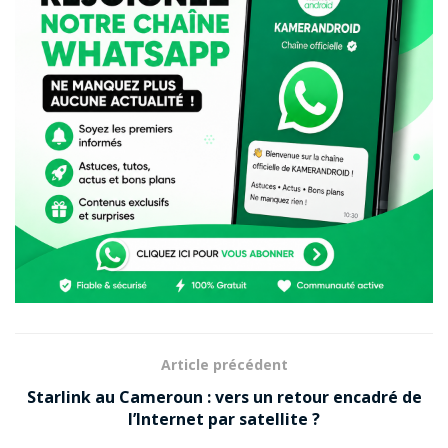
Une série pensée pour le
marché camerounais
La série SPARK 40 s’adresse à une large audience au
Cameroun, allant des utilisateurs exigeants
recherchant puissance et fluidité pour le multitâche et
le gaming, aux consommateurs souhaitant un
smartphone fiable avec une autonomie renforcée.
Compatible avec les principales bandes 4G locales,
bénéficiant d’un service après-vente national et offrant
un rapport qualité-prix compétitif, TECNO confirme son
Article précédent
engagement envers la communauté Android
Starlink au Cameroun : vers un retour encadré de
camerounaise.
l’Internet par satellite ?