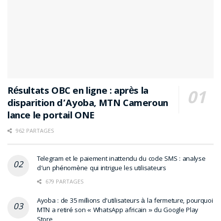
Étiquettes :
Android 15
batterie 5200 mAh
écran AMOLED 144Hz
Helio G200
offres précommande TECNO
précommande TECNO
smartphone 4G Cameroun
smartphone performant Cameroun
smartphones Cameroun
Tecno Mobile Cameroun
Résultats OBC en ligne : après la
TECNO Mobile RDC
TECNO SPARK 40
disparition d’Ayoba, MTN Cameroun
TECNO SPARK 40 caractéristiques
TECNO SPARK 40 prix
lance le portail ONE
TECNO SPARK 40 Pro+
962 PARTAGES
Telegram et le paiement inattendu du code SMS : analyse
d’un phénomène qui intrigue les utilisateurs
679 PARTAGES
Ayoba : de 35 millions d’utilisateurs à la fermeture, pourquoi
MTN a retiré son « WhatsApp africain » du Google Play
Store