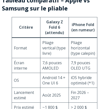
Tableau comparatif – Apple vs
Samsung sur le pliable
Galaxy Z
iPhone Fold
Critère
Fold 6
(en rumeur)
(attendu)
Pliage
Pliage
Format
vertical (type
horizontal
livre)
(type calepin)
Écran
7,6 pouces
7,9 pouces
interne
AMOLED
OLED UTG
Android 14 +
iOS hybride
OS
One UI 6
optimisé (*1)
Lancement
Fin 2026 –
Août 2025
estimé
2027
Prix estimé
~1 800 $
> 2 000 $