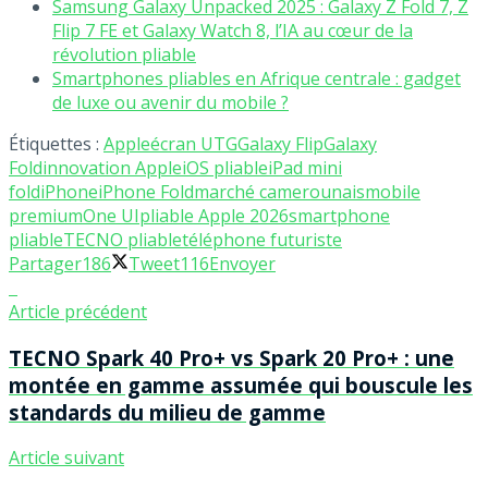
Samsung Galaxy Unpacked 2025 : Galaxy Z Fold 7, Z
Flip 7 FE et Galaxy Watch 8, l’IA au cœur de la
révolution pliable
Smartphones pliables en Afrique centrale : gadget
de luxe ou avenir du mobile ?
Étiquettes :
Apple
écran UTG
Galaxy Flip
Galaxy
Fold
innovation Apple
iOS pliable
iPad mini
fold
iPhone
iPhone Fold
marché camerounais
mobile
premium
One UI
pliable Apple 2026
smartphone
pliable
TECNO pliable
téléphone futuriste
Partager
186
Tweet
116
Envoyer
Article précédent
TECNO Spark 40 Pro+ vs Spark 20 Pro+ : une
montée en gamme assumée qui bouscule les
standards du milieu de gamme
Article suivant