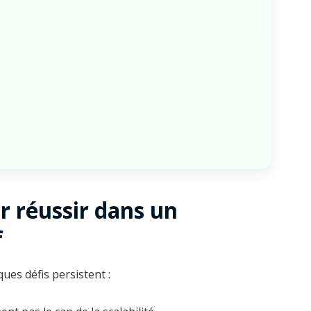
ur réussir dans un
f
ues défis persistent :