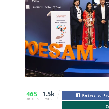
465
1.5k
Partager sur Fa
PARTAGES
VUES