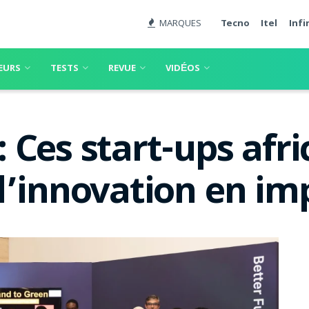
MARQUES
Tecno
Itel
Infi
EURS
TESTS
REVUE
VIDÉOS
Ces start-ups afri
l’innovation en imp