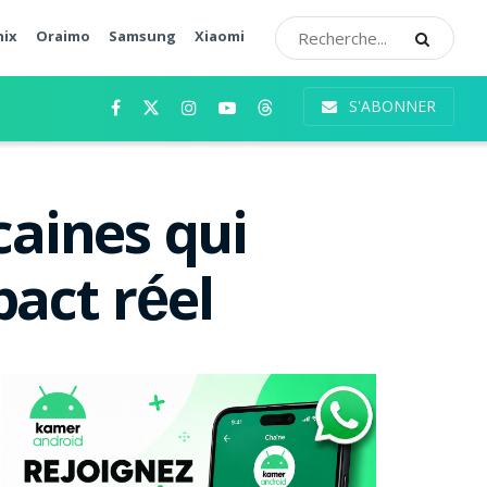
nix
Oraimo
Samsung
Xiaomi
S'ABONNER
caines qui
act réel