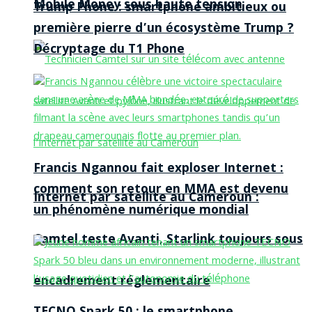
Mobile Money sous haute tension
Trump Phone : smartphone ambitieux ou
première pierre d’un écosystème Trump ?
Décryptage du T1 Phone
Francis Ngannou fait exploser Internet :
comment son retour en MMA est devenu
Internet par satellite au Cameroun :
un phénomène numérique mondial
Camtel teste Avanti, Starlink toujours sous
encadrement réglementaire