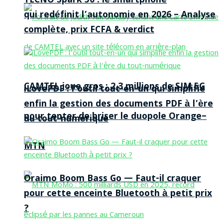
TECNO Spark 50 : le smartphone
qui redéfinit l’autonomie en 2026 – Analyse
complète, prix FCFA & verdict
CAMTEL joue gros : 2,3 millions de SIM 5G
iLovePDF : l’outil tout-en-un qui simplifie
enfin la gestion des documents PDF à l’ère
pour tenter de briser le duopole Orange–
du tout-numérique
MTN
Oraimo Boom Bass Go — Faut-il craquer
pour cette enceinte Bluetooth à petit prix
?