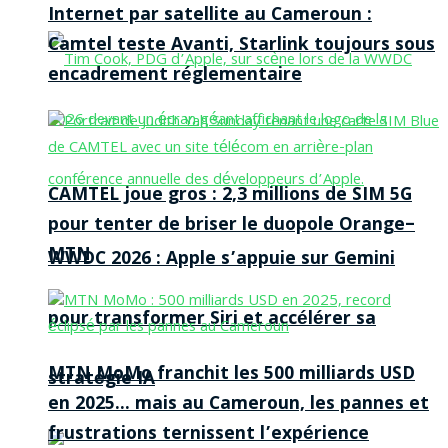
Internet par satellite au Cameroun :
Camtel teste Avanti, Starlink toujours sous
encadrement réglementaire
CAMTEL joue gros : 2,3 millions de SIM 5G
pour tenter de briser le duopole Orange–
MTN
WWDC 2026 : Apple s’appuie sur Gemini
pour transformer Siri et accélérer sa
MTN MoMo franchit les 500 milliards USD
stratégie IA
en 2025… mais au Cameroun, les pannes et
frustrations ternissent l’expérience