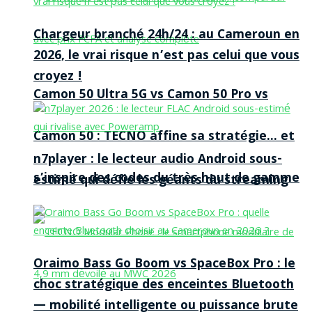
Chargeur branché 24h/24 : au Cameroun en
2026, le vrai risque n’est pas celui que vous
croyez !
Camon 50 Ultra 5G vs Camon 50 Pro vs
Camon 50 : TECNO affine sa stratégie… et
n7player : le lecteur audio Android sous-
s’inspire des codes du très haut de gamme
estimé qui défie les géants du streaming
Oraimo Bass Go Boom vs SpaceBox Pro : le
choc stratégique des enceintes Bluetooth
— mobilité intelligente ou puissance brute