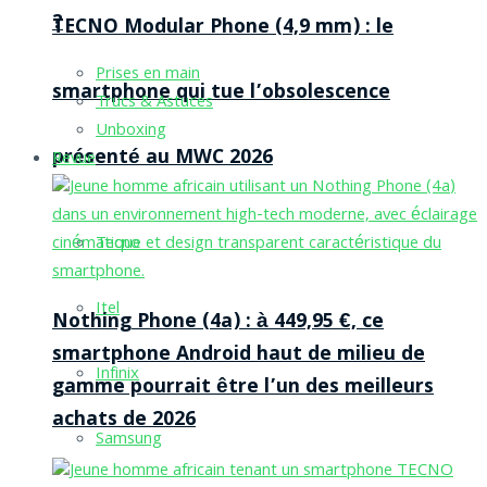
?
TECNO Modular Phone (4,9 mm) : le
Prises en main
smartphone qui tue l’obsolescence
Trucs & Astuces
Unboxing
présenté au MWC 2026
Revue
Tecno
Itel
Nothing Phone (4a) : à 449,95 €, ce
smartphone Android haut de milieu de
Infinix
gamme pourrait être l’un des meilleurs
achats de 2026
Samsung