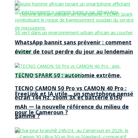
WhatsApp bannit sans prévenir : comment
éviter de tout perdre du jour au lendemain
TECNO SPARK 50 : autonomie extrême,
TECNO CAMON 50 Pro vs CAMON 40 Pro :
FreeLink et IA utile… un smartphone pensé
écran 144 Hz, zoom 3X et batterie 6150
mAh — la nouvelle référence du milieu de
pour le Cameroun ?
gamme ?