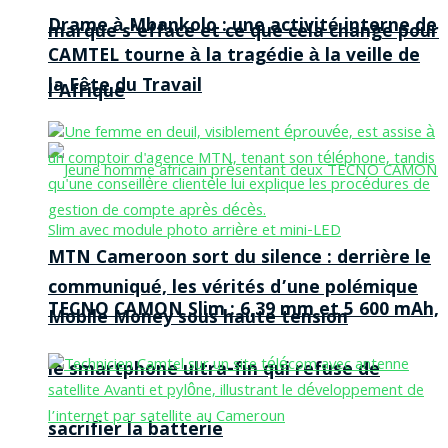
Drame à Mbankolo : une activité interne de
marque s’efface et ce que cela change pour
CAMTEL tourne à la tragédie à la veille de
la Fête du Travail
l’Afrique
MTN Cameroon sort du silence : derrière le
communiqué, les vérités d’une polémique
TECNO CAMON Slim : 6,39 mm et 5 600 mAh,
Mobile Money sous haute tension
le smartphone ultra-fin qui refuse de
sacrifier la batterie