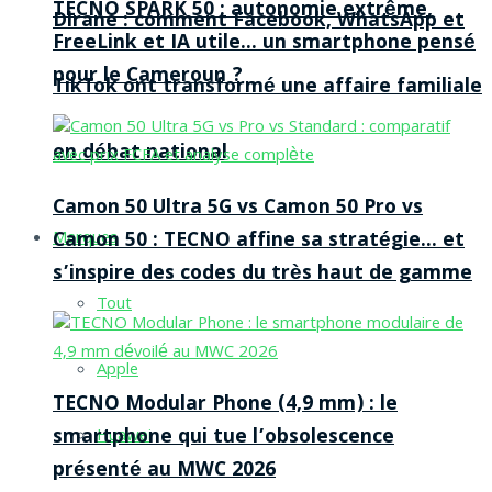
TECNO SPARK 50 : autonomie extrême,
Dirane : comment Facebook, WhatsApp et
FreeLink et IA utile… un smartphone pensé
pour le Cameroun ?
TikTok ont transformé une affaire familiale
en débat national
Camon 50 Ultra 5G vs Camon 50 Pro vs
Camon 50 : TECNO affine sa stratégie… et
Marques
s’inspire des codes du très haut de gamme
Tout
Apple
TECNO Modular Phone (4,9 mm) : le
smartphone qui tue l’obsolescence
Huawei
présenté au MWC 2026