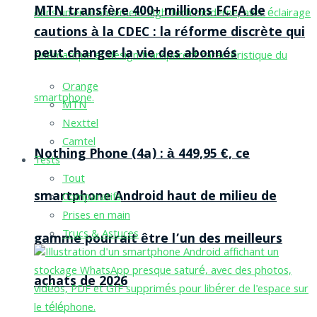
MTN transfère 400+ millions FCFA de
cautions à la CDEC : la réforme discrète qui
peut changer la vie des abonnés
Orange
MTN
Nexttel
Camtel
Nothing Phone (4a) : à 449,95 €, ce
Tests
Tout
smartphone Android haut de milieu de
Comparatifs
Prises en main
Trucs & Astuces
gamme pourrait être l’un des meilleurs
achats de 2026