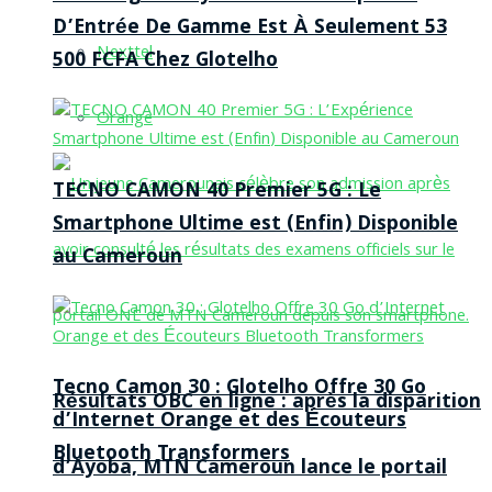
D’Entrée De Gamme Est À Seulement 53
Nexttel
500 FCFA Chez Glotelho
Orange
TECNO CAMON 40 Premier 5G : Le
Smartphone Ultime est (Enfin) Disponible
au Cameroun
Tecno Camon 30 : Glotelho Offre 30 Go
Résultats OBC en ligne : après la disparition
d’Internet Orange et des Écouteurs
Bluetooth Transformers
d’Ayoba, MTN Cameroun lance le portail