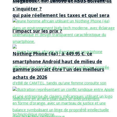
Téléphones non dédouanés au Cameroun :
MegaBook : HP, Lenovo et ASUS doivent-ils
s’inquiéter ?
qui paie réellement les taxes et quel sera
l’impact sur les prix ?
Nothing Phone (4a) : à 449,95 €, ce
smartphone Android haut de milieu de
gamme pourrait être l’un des meilleurs
achats de 2026