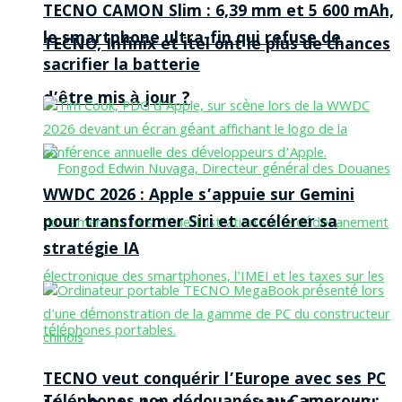
TECNO CAMON Slim : 6,39 mm et 5 600 mAh,
le smartphone ultra-fin qui refuse de
TECNO, Infinix et itel ont le plus de chances
sacrifier la batterie
d’être mis à jour ?
WWDC 2026 : Apple s’appuie sur Gemini
pour transformer Siri et accélérer sa
stratégie IA
TECNO veut conquérir l’Europe avec ses PC