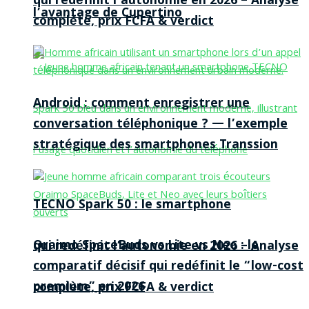
qui redéfinit l’autonomie en 2026 – Analyse
l’avantage de Cupertino
complète, prix FCFA & verdict
Android : comment enregistrer une
conversation téléphonique ? — l’exemple
stratégique des smartphones Transsion
TECNO Spark 50 : le smartphone
Oraimo SpaceBuds vs Lite vs Neo : le
qui redéfinit l’autonomie en 2026 – Analyse
comparatif décisif qui redéfinit le “low-cost
premium” en 2026
complète, prix FCFA & verdict