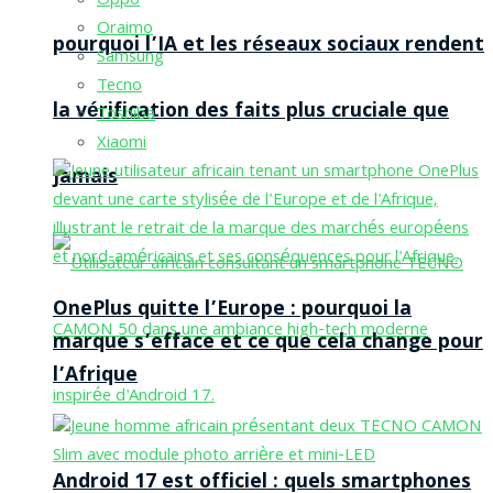
Oppo
Oraimo
pourquoi l’IA et les réseaux sociaux rendent
Samsung
Tecno
la vérification des faits plus cruciale que
Toshiba
Xiaomi
jamais
OnePlus quitte l’Europe : pourquoi la
marque s’efface et ce que cela change pour
l’Afrique
Android 17 est officiel : quels smartphones