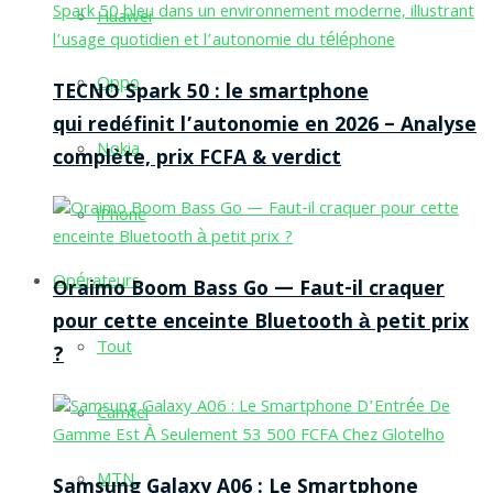
Huawei
Oppo
TECNO Spark 50 : le smartphone
qui redéfinit l’autonomie en 2026 – Analyse
Nokia
complète, prix FCFA & verdict
iPhone
Opérateurs
Oraimo Boom Bass Go — Faut-il craquer
pour cette enceinte Bluetooth à petit prix
Tout
?
Camtel
MTN
Samsung Galaxy A06 : Le Smartphone