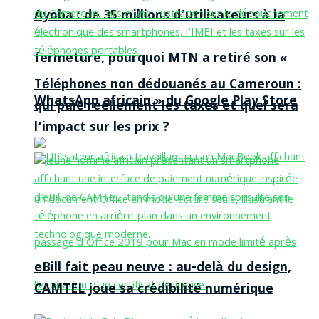
Ayoba : de 35 millions d’utilisateurs à la
fermeture, pourquoi MTN a retiré son «
Téléphones non dédouanés au Cameroun :
WhatsApp africain » du Google Play Store
qui paie réellement les taxes et quel sera
l’impact sur les prix ?
eBill fait peau neuve : au-delà du design,
CAMTEL joue sa crédibilité numérique