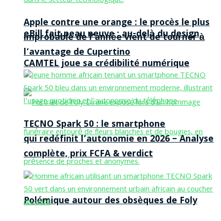
Apple contre une orange : le procès le plus
eBill fait peau neuve : au-delà du design,
improbable de l’année vient de tourner à
l’avantage de Cupertino
CAMTEL joue sa crédibilité numérique
TECNO Spark 50 : le smartphone
qui redéfinit l’autonomie en 2026 – Analyse
complète, prix FCFA & verdict
Polémique autour des obsèques de Foly