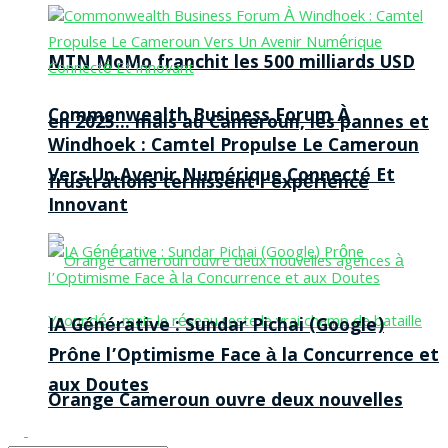
MTN MoMo franchit les 500 milliards USD
Commonwealth Business Forum À
en 2025… mais au Cameroun, les pannes et
Windhoek : Camtel Propulse Le Cameroun
Vers Un Avenir Numérique Connecté Et
frustrations ternissent l’expérience
Innovant
IA Générative : Sundar Pichai (Google)
Prône l’Optimisme Face à la Concurrence et
aux Doutes
Orange Cameroun ouvre deux nouvelles