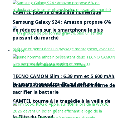
CAMTEL joue sa crédibilité numérique
Samsung Galaxy S24 : Amazon propose 6%
de réduction sur le smartphone le plus
puissant du marché
Vidéos
TECNO CAMON Slim : 6,39 mm et 5 600 mAh,
le smartphone ultra-fin qui refuse de
Drame à Mbankolo : une activité interne de
sacrifier la batterie
CAMTEL tourne à la tragédie à la veille de
la Fête du Travail