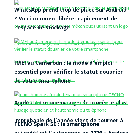
WhatsApp prend trop de place sur Android
? Voici comment libérer rapidement de
l’espace de stockage
IMEI au Cameroun : le mode d’emploi
essentiel pour vérifier le statut douanier
de votre smartphone
Apple contre une orange : le procès le plus
improbable de l’année vient de tourner à
TECNO Spark 50 : le smartphone