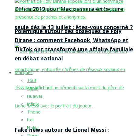
Office 2019 pour Mac passera en lecture
seule dès le 13 juillet : êtes-vous concerné ?
Polémique autour des obsèques de Foly
Dirane : comment Facebook, WhatsApp et
TikTok ont transformé une affaire familiale
en débat national
Marques
Tout
Apple
Huawei
Infinix
iPhone
Itel
Nokia
Fake news autour de Lionel Messi :