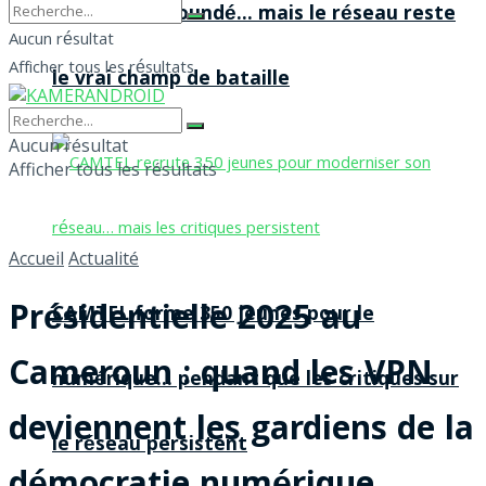
agences à Yaoundé… mais le réseau reste
Aucun résultat
Afficher tous les résultats
le vrai champ de bataille
Aucun résultat
Afficher tous les résultats
Accueil
Actualité
Présidentielle 2025 au
CAMTEL forme 350 jeunes pour le
Cameroun : quand les VPN
numérique… pendant que les critiques sur
deviennent les gardiens de la
le réseau persistent