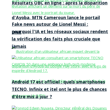
Résultats OBC en ligne : après la disparition
d’Ayoba, MTN Cameroun lance le portail
Fake news autour de Lionel Messi :
pourquoi l’IA et les réseaux sociaux rendent
ONE
la vérification des faits plus cruciale que
jamais
Android 17 est officiel : quels smartphones
TECNO, Infinix et itel ont le plus de chances
d’être mis à jour ?