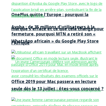
OnePlus quitte l’Europe : pourquoi la
Ayoba : de 35 millions d’utilisateurs à la
marque s’efface et ce que cela change pour
fermeture, pourquoi MTN a retiré son «
WhatsApp africain » du Google Play Store
l’Afrique
Office 2019 pour Mac passera en lecture
seule dès le 13 juillet : êtes-vous concerné ?