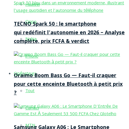
Huawei
Oppo
TECNO Spark 50 : le smartphone
qui redéfinit l’autonomie en 2026 – Analyse
Nokia
complète, prix FCFA & verdict
iPhone
Opérateurs
Oraimo Boom Bass Go — Faut-il craquer
pour cette enceinte Bluetooth à petit prix
Tout
?
Camtel
MTN
Samsung Galaxy A06 : Le Smartphone