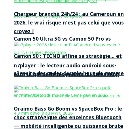
Chargeur branché 24h/24 : au Cameroun en
2026, le vrai risque n’est pas celui que vous
croyez !
Camon 50 Ultra 5G vs Camon 50 Pro vs
Camon 50 : TECNO affine sa stratégie… et
n7player : le lecteur audio Android sous-
s’inspire des codes du très haut de gamme
estimé qui défie les géants du streaming
Oraimo Bass Go Boom vs SpaceBox Pro : le
choc stratégique des enceintes Bluetooth
— mobilité intelligente ou puissance brute