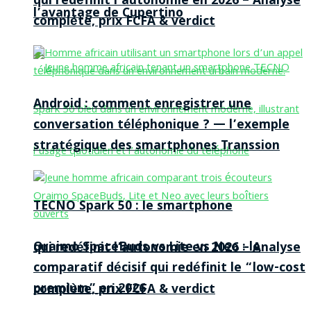
qui redéfinit l’autonomie en 2026 – Analyse
l’avantage de Cupertino
complète, prix FCFA & verdict
Android : comment enregistrer une
conversation téléphonique ? — l’exemple
stratégique des smartphones Transsion
TECNO Spark 50 : le smartphone
Oraimo SpaceBuds vs Lite vs Neo : le
qui redéfinit l’autonomie en 2026 – Analyse
comparatif décisif qui redéfinit le “low-cost
premium” en 2026
complète, prix FCFA & verdict