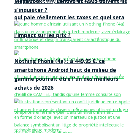
Téléphones non dédouanés au Cameroun :
MegaBook : HP, Lenovo et ASUS doivent-ils
s’inquiéter ?
qui paie réellement les taxes et quel sera
l’impact sur les prix ?
Nothing Phone (4a) : à 449,95 €, ce
smartphone Android haut de milieu de
gamme pourrait être l’un des meilleurs
achats de 2026