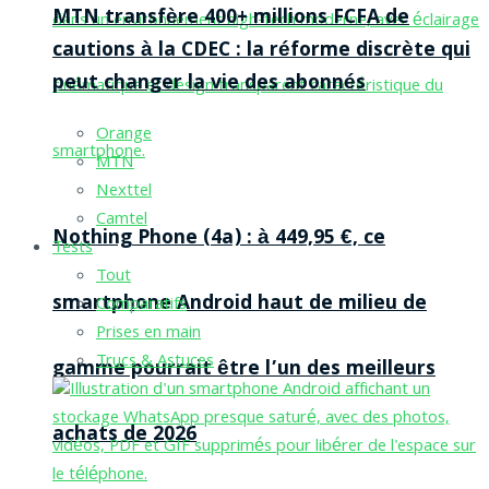
MTN transfère 400+ millions FCFA de
cautions à la CDEC : la réforme discrète qui
peut changer la vie des abonnés
Orange
MTN
Nexttel
Camtel
Nothing Phone (4a) : à 449,95 €, ce
Tests
Tout
smartphone Android haut de milieu de
Comparatifs
Prises en main
Trucs & Astuces
gamme pourrait être l’un des meilleurs
achats de 2026