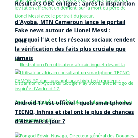
Résultats OBC en ligne : après la disparition
d’Ayoba, MTN Cameroun lance le portail
Fake news autour de Lionel Messi :
pourquoi l’IA et les réseaux sociaux rendent
ONE
la vérification des faits plus cruciale que
jamais
Android 17 est officiel : quels smartphones
TECNO, Infinix et itel ont le plus de chances
d’être mis à jour ?