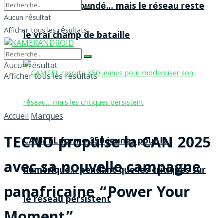
agences à Yaoundé… mais le réseau reste
Aucun résultat
Afficher tous les résultats
le vrai champ de bataille
Aucun résultat
Afficher tous les résultats
Accueil
Marques
TECNO propulse la CAN 2025
CAMTEL forme 350 jeunes pour le
avec sa nouvelle campagne
numérique… pendant que les critiques sur
panafricaine “Power Your
le réseau persistent