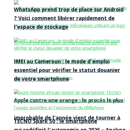
WhatsApp prend trop de place sur Android
? Voici comment libérer rapidement de
l’espace de stockage
IMEI au Cameroun : le mode d’emploi
essentiel pour vérifier le statut douanier
de votre smartphone
Apple contre une orange : le procès le plus
improbable de l’année vient de tourner à
TECNO Spark 50 : le smartphone