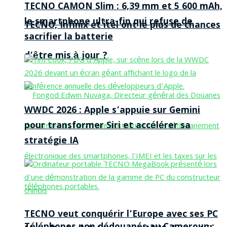
TECNO CAMON Slim : 6,39 mm et 5 600 mAh,
le smartphone ultra-fin qui refuse de
TECNO, Infinix et itel ont le plus de chances
sacrifier la batterie
d’être mis à jour ?
WWDC 2026 : Apple s’appuie sur Gemini
pour transformer Siri et accélérer sa
stratégie IA
TECNO veut conquérir l’Europe avec ses PC