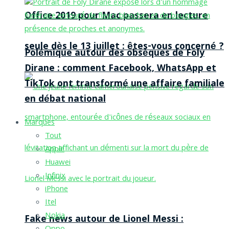
Office 2019 pour Mac passera en lecture
seule dès le 13 juillet : êtes-vous concerné ?
Polémique autour des obsèques de Foly
Dirane : comment Facebook, WhatsApp et
TikTok ont transformé une affaire familiale
en débat national
Marques
Tout
Apple
Huawei
Infinix
iPhone
Itel
Nokia
Fake news autour de Lionel Messi :