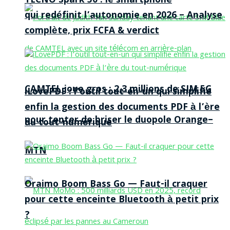
TECNO Spark 50 : le smartphone
qui redéfinit l’autonomie en 2026 – Analyse
complète, prix FCFA & verdict
CAMTEL joue gros : 2,3 millions de SIM 5G
iLovePDF : l’outil tout-en-un qui simplifie
enfin la gestion des documents PDF à l’ère
pour tenter de briser le duopole Orange–
du tout-numérique
MTN
Oraimo Boom Bass Go — Faut-il craquer
pour cette enceinte Bluetooth à petit prix
?