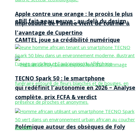
Apple contre une orange : le procès le plus
eBill fait peau neuve : au-delà du design,
improbable de l’année vient de tourner à
l’avantage de Cupertino
CAMTEL joue sa crédibilité numérique
TECNO Spark 50 : le smartphone
qui redéfinit l’autonomie en 2026 – Analyse
complète, prix FCFA & verdict
Polémique autour des obsèques de Foly