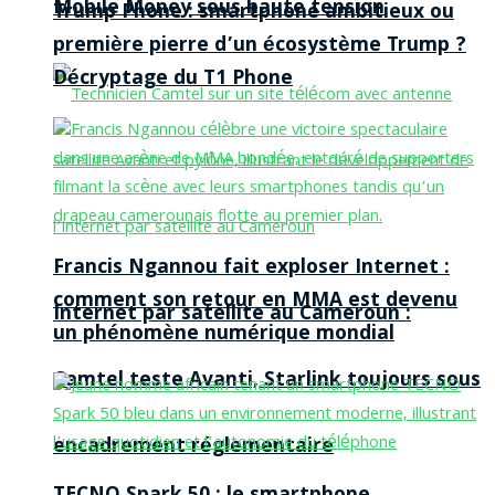
Mobile Money sous haute tension
Trump Phone : smartphone ambitieux ou
première pierre d’un écosystème Trump ?
Décryptage du T1 Phone
Francis Ngannou fait exploser Internet :
comment son retour en MMA est devenu
Internet par satellite au Cameroun :
un phénomène numérique mondial
Camtel teste Avanti, Starlink toujours sous
encadrement réglementaire