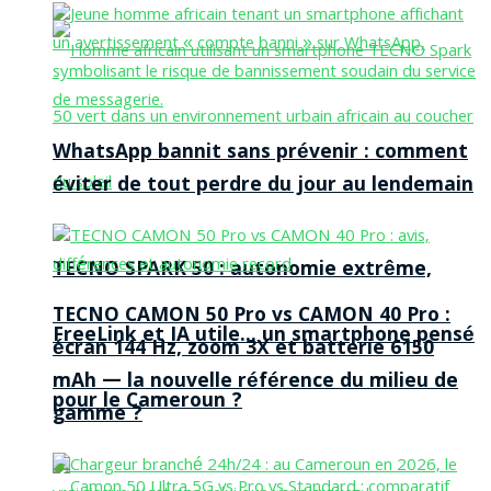
WhatsApp bannit sans prévenir : comment
éviter de tout perdre du jour au lendemain
TECNO SPARK 50 : autonomie extrême,
TECNO CAMON 50 Pro vs CAMON 40 Pro :
FreeLink et IA utile… un smartphone pensé
écran 144 Hz, zoom 3X et batterie 6150
mAh — la nouvelle référence du milieu de
pour le Cameroun ?
gamme ?