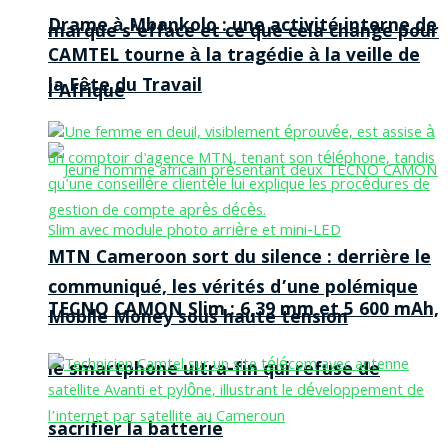
Drame à Mbankolo : une activité interne de
marque s’efface et ce que cela change pour
CAMTEL tourne à la tragédie à la veille de
la Fête du Travail
l’Afrique
MTN Cameroon sort du silence : derrière le
communiqué, les vérités d’une polémique
TECNO CAMON Slim : 6,39 mm et 5 600 mAh,
Mobile Money sous haute tension
le smartphone ultra-fin qui refuse de
sacrifier la batterie