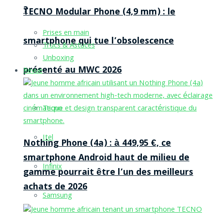
?
TECNO Modular Phone (4,9 mm) : le
Prises en main
smartphone qui tue l’obsolescence
Trucs & Astuces
Unboxing
présenté au MWC 2026
Revue
Tecno
Itel
Nothing Phone (4a) : à 449,95 €, ce
smartphone Android haut de milieu de
Infinix
gamme pourrait être l’un des meilleurs
achats de 2026
Samsung