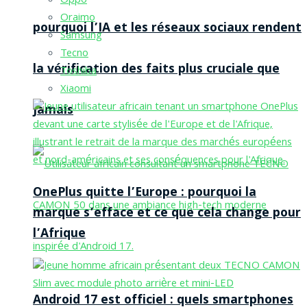
Oppo
Oraimo
pourquoi l’IA et les réseaux sociaux rendent
Samsung
Tecno
la vérification des faits plus cruciale que
Toshiba
Xiaomi
jamais
OnePlus quitte l’Europe : pourquoi la
marque s’efface et ce que cela change pour
l’Afrique
Android 17 est officiel : quels smartphones