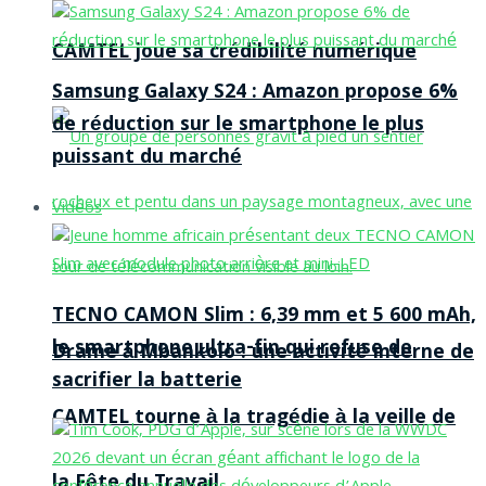
CAMTEL joue sa crédibilité numérique
Samsung Galaxy S24 : Amazon propose 6%
de réduction sur le smartphone le plus
puissant du marché
Vidéos
TECNO CAMON Slim : 6,39 mm et 5 600 mAh,
le smartphone ultra-fin qui refuse de
Drame à Mbankolo : une activité interne de
sacrifier la batterie
CAMTEL tourne à la tragédie à la veille de
la Fête du Travail