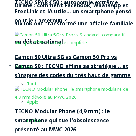
TECNO SPARK 50 : autonomie extrême,
Dirane : comment Facebook, WhatsApp et
FreeLink et IA utile… un smartphone pensé
pour le Cameroun ?
TikTok ont transformé une affaire familiale
en débat national
Camon 50 Ultra 5G vs Camon 50 Pro vs
Camon 50 : TECNO affine sa stratégie… et
Marques
s’inspire des codes du très haut de gamme
Tout
Apple
TECNO Modular Phone (4,9 mm) : le
smartphone qui tue l’obsolescence
Huawei
présenté au MWC 2026