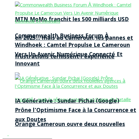
MTN MoMo franchit les 500 milliards USD
Commonwealth Business Forum À
en 2025… mais au Cameroun, les pannes et
Windhoek : Camtel Propulse Le Cameroun
Vers Un Avenir Numérique Connecté Et
frustrations ternissent l’expérience
Innovant
IA Générative : Sundar Pichai (Google)
Prône l’Optimisme Face à la Concurrence et
aux Doutes
Orange Cameroun ouvre deux nouvelles