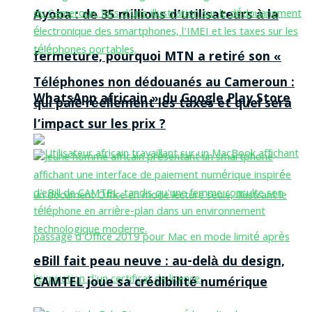
Ayoba : de 35 millions d’utilisateurs à la
fermeture, pourquoi MTN a retiré son «
Téléphones non dédouanés au Cameroun :
WhatsApp africain » du Google Play Store
qui paie réellement les taxes et quel sera
l’impact sur les prix ?
eBill fait peau neuve : au-delà du design,
CAMTEL joue sa crédibilité numérique