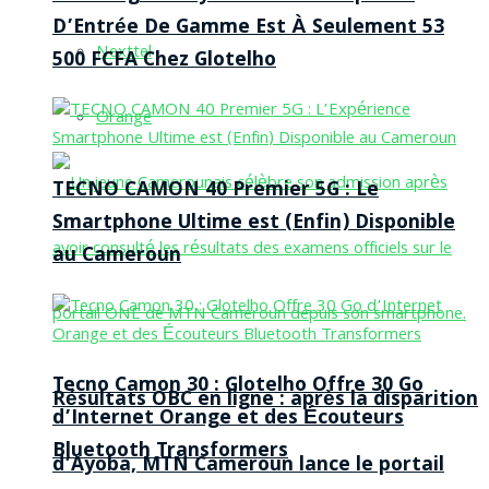
D’Entrée De Gamme Est À Seulement 53
Nexttel
500 FCFA Chez Glotelho
Orange
TECNO CAMON 40 Premier 5G : Le
Smartphone Ultime est (Enfin) Disponible
au Cameroun
Tecno Camon 30 : Glotelho Offre 30 Go
Résultats OBC en ligne : après la disparition
d’Internet Orange et des Écouteurs
Bluetooth Transformers
d’Ayoba, MTN Cameroun lance le portail