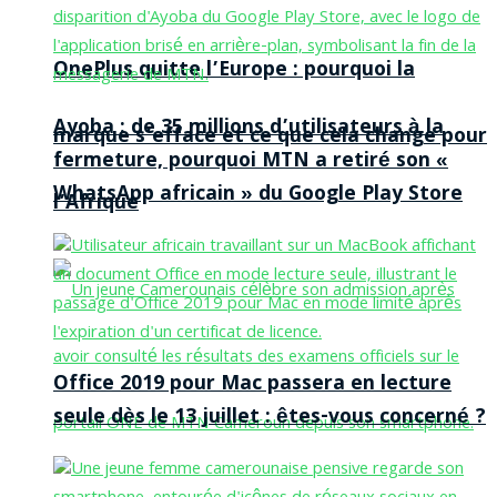
OnePlus quitte l’Europe : pourquoi la
Ayoba : de 35 millions d’utilisateurs à la
marque s’efface et ce que cela change pour
fermeture, pourquoi MTN a retiré son «
WhatsApp africain » du Google Play Store
l’Afrique
Office 2019 pour Mac passera en lecture
seule dès le 13 juillet : êtes-vous concerné ?