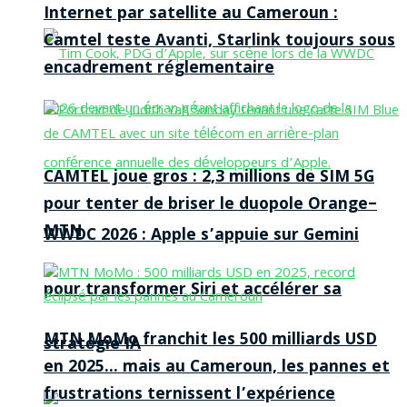
Internet par satellite au Cameroun :
Camtel teste Avanti, Starlink toujours sous
encadrement réglementaire
CAMTEL joue gros : 2,3 millions de SIM 5G
pour tenter de briser le duopole Orange–
MTN
WWDC 2026 : Apple s’appuie sur Gemini
pour transformer Siri et accélérer sa
MTN MoMo franchit les 500 milliards USD
stratégie IA
en 2025… mais au Cameroun, les pannes et
frustrations ternissent l’expérience