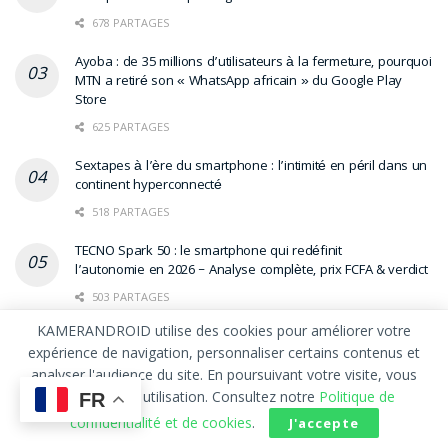
678 PARTAGES
Ayoba : de 35 millions d’utilisateurs à la fermeture, pourquoi
MTN a retiré son « WhatsApp africain » du Google Play
Store
625 PARTAGES
Sextapes à l’ère du smartphone : l’intimité en péril dans un
continent hyperconnecté
518 PARTAGES
TECNO Spark 50 : le smartphone qui redéfinit
l’autonomie en 2026 – Analyse complète, prix FCFA & verdict
503 PARTAGES
KAMERANDROID utilise des cookies pour améliorer votre
LETTRE D’INFORMATION
expérience de navigation, personnaliser certains contenus et
analyser l'audience du site. En poursuivant votre visite, vous
acceptez leur utilisation. Consultez notre
Politique de
FR
Recevez la newsletter mensuelle de KAMERANDROID
confidentialité et de cookies
.
J'accepte
directement dans votre boîte mail, inscrivez-vous dès