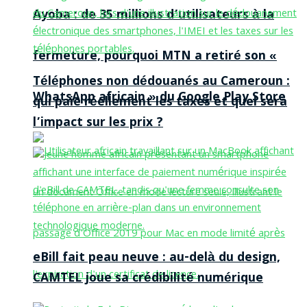
Ayoba : de 35 millions d’utilisateurs à la
fermeture, pourquoi MTN a retiré son «
Téléphones non dédouanés au Cameroun :
WhatsApp africain » du Google Play Store
qui paie réellement les taxes et quel sera
l’impact sur les prix ?
eBill fait peau neuve : au-delà du design,
CAMTEL joue sa crédibilité numérique