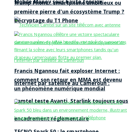
Mobile Money sous haute tension
Trump Phone : smartphone ambitieux ou
première pierre d’un écosystème Trump ?
Décryptage du T1 Phone
Francis Ngannou fait exploser Internet :
comment son retour en MMA est devenu
Internet par satellite au Cameroun :
un phénomène numérique mondial
Camtel teste Avanti, Starlink toujours sous
encadrement réglementaire