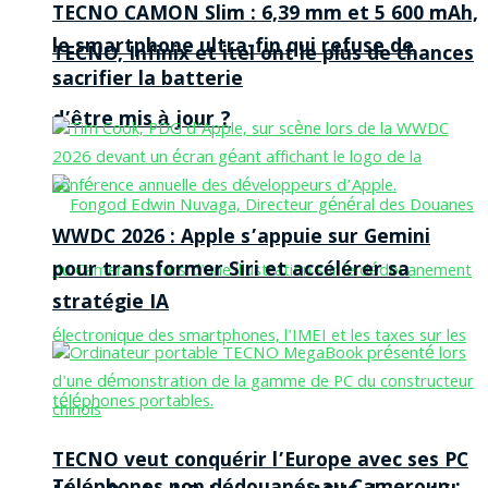
TECNO CAMON Slim : 6,39 mm et 5 600 mAh,
le smartphone ultra-fin qui refuse de
TECNO, Infinix et itel ont le plus de chances
sacrifier la batterie
d’être mis à jour ?
WWDC 2026 : Apple s’appuie sur Gemini
pour transformer Siri et accélérer sa
stratégie IA
TECNO veut conquérir l’Europe avec ses PC