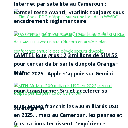
Internet par satellite au Cameroun :
Camtel teste Avanti, Starlink toujours sous
encadrement réglementaire
CAMTEL joue gros : 2,3 millions de SIM 5G
pour tenter de briser le duopole Orange–
MTN
WWDC 2026 : Apple s’appuie sur Gemini
pour transformer Siri et accélérer sa
MTN MoMo franchit les 500 milliards USD
stratégie IA
en 2025… mais au Cameroun, les pannes et
frustrations ternissent l’expérience