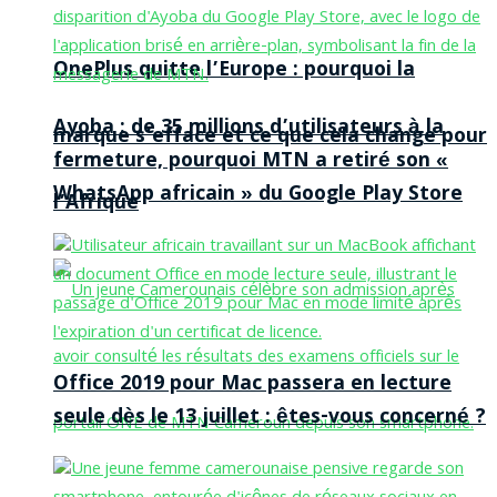
OnePlus quitte l’Europe : pourquoi la
Ayoba : de 35 millions d’utilisateurs à la
marque s’efface et ce que cela change pour
fermeture, pourquoi MTN a retiré son «
WhatsApp africain » du Google Play Store
l’Afrique
Office 2019 pour Mac passera en lecture
seule dès le 13 juillet : êtes-vous concerné ?