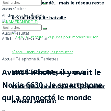
agences à Yaoundé… mais le réseau reste
Aucun résultat
Afficher tous les résultats
le vrai champ de bataille
Aucun résultat
Afficher tous les résultats
Accueil
Téléphone & Tablettes
Avant l’iPhone, il y avait le
CAMTEL forme 350 jeunes pour le
Nokia 6630 : le smartphone
numérique… pendant que les critiques sur
qui a connecté le monde
le réseau persistent