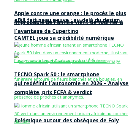
Apple contre une orange : le procès le plus
eBill fait peau neuve : au-delà du design,
improbable de l’année vient de tourner à
l’avantage de Cupertino
CAMTEL joue sa crédibilité numérique
TECNO Spark 50 : le smartphone
qui redéfinit l’autonomie en 2026 – Analyse
complète, prix FCFA & verdict
Polémique autour des obsèques de Foly