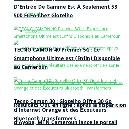
D’Entrée De Gamme Est À Seulement 53
Nexttel
500 FCFA Chez Glotelho
Orange
TECNO CAMON 40 Premier 5G : Le
Smartphone Ultime est (Enfin) Disponible
au Cameroun
Tecno Camon 30 : Glotelho Offre 30 Go
Résultats OBC en ligne : après la disparition
d’Internet Orange et des Écouteurs
Bluetooth Transformers
d’Ayoba, MTN Cameroun lance le portail