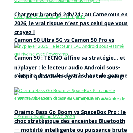
Chargeur branché 24h/24 : au Cameroun en
2026, le vrai risque n’est pas celui que vous
croyez !
Camon 50 Ultra 5G vs Camon 50 Pro vs
Camon 50 : TECNO affine sa stratégie… et
n7player : le lecteur audio Android sous-
s’inspire des codes du très haut de gamme
estimé qui défie les géants du streaming
Oraimo Bass Go Boom vs SpaceBox Pro : le
choc stratégique des enceintes Bluetooth
— mobilité intelligente ou puissance brute