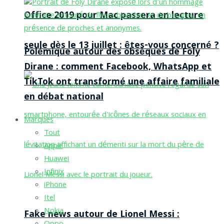
Office 2019 pour Mac passera en lecture
seule dès le 13 juillet : êtes-vous concerné ?
Polémique autour des obsèques de Foly
Dirane : comment Facebook, WhatsApp et
TikTok ont transformé une affaire familiale
en débat national
Marques
Tout
Apple
Huawei
Infinix
iPhone
Itel
Nokia
Fake news autour de Lionel Messi :