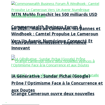
MTN MoMo franchit les 500 milliards USD
Commonwealth Business Forum À
en 2025… mais au Cameroun, les pannes et
Windhoek : Camtel Propulse Le Cameroun
Vers Un Avenir Numérique Connecté Et
frustrations ternissent l’expérience
Innovant
IA Générative : Sundar Pichai (Google)
Prône l’Optimisme Face à la Concurrence et
aux Doutes
Orange Cameroun ouvre deux nouvelles