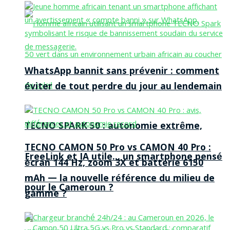
WhatsApp bannit sans prévenir : comment
éviter de tout perdre du jour au lendemain
TECNO SPARK 50 : autonomie extrême,
TECNO CAMON 50 Pro vs CAMON 40 Pro :
FreeLink et IA utile… un smartphone pensé
écran 144 Hz, zoom 3X et batterie 6150
mAh — la nouvelle référence du milieu de
pour le Cameroun ?
gamme ?