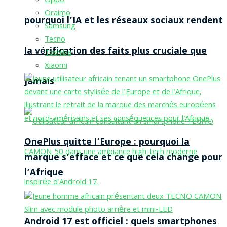
Oppo
Oraimo
pourquoi l’IA et les réseaux sociaux rendent
Samsung
Tecno
la vérification des faits plus cruciale que
Toshiba
Xiaomi
jamais
OnePlus quitte l’Europe : pourquoi la
marque s’efface et ce que cela change pour
l’Afrique
Android 17 est officiel : quels smartphones