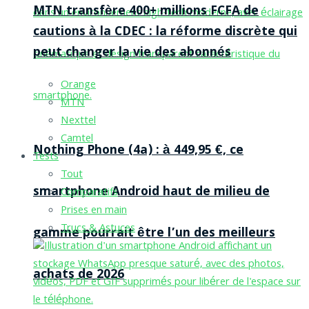
MTN transfère 400+ millions FCFA de
cautions à la CDEC : la réforme discrète qui
peut changer la vie des abonnés
Orange
MTN
Nexttel
Camtel
Nothing Phone (4a) : à 449,95 €, ce
Tests
Tout
smartphone Android haut de milieu de
Comparatifs
Prises en main
Trucs & Astuces
gamme pourrait être l’un des meilleurs
achats de 2026