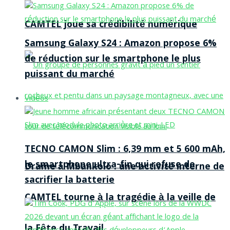
CAMTEL joue sa crédibilité numérique
Samsung Galaxy S24 : Amazon propose 6%
de réduction sur le smartphone le plus
puissant du marché
Vidéos
TECNO CAMON Slim : 6,39 mm et 5 600 mAh,
le smartphone ultra-fin qui refuse de
Drame à Mbankolo : une activité interne de
sacrifier la batterie
CAMTEL tourne à la tragédie à la veille de
la Fête du Travail