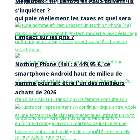
Téléphones non dédouanés au Cameroun :
MegaBook : HP, Lenovo et ASUS doivent-ils
s’inquiéter ?
qui paie réellement les taxes et quel sera
l’impact sur les prix ?
Nothing Phone (4a) : à 449,95 €, ce
smartphone Android haut de milieu de
gamme pourrait être l’un des meilleurs
achats de 2026