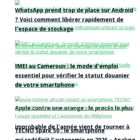
WhatsApp prend trop de place sur Android
? Voici comment libérer rapidement de
l’espace de stockage
IMEI au Cameroun : le mode d’emploi
essentiel pour vérifier le statut douanier
de votre smartphone
Apple contre une orange : le procès le plus
improbable de l’année vient de tourner à
TECNO Spark 50 : le smartphone