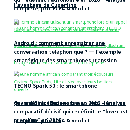
qui redéfinit l’autonomie en 2026 – Analyse
l’avantage de Cupertino
complète, prix FCFA & verdict
Android : comment enregistrer une
conversation téléphonique ? — l’exemple
stratégique des smartphones Transsion
TECNO Spark 50 : le smartphone
Oraimo SpaceBuds vs Lite vs Neo : le
qui redéfinit l’autonomie en 2026 – Analyse
comparatif décisif qui redéfinit le “low-cost
premium” en 2026
complète, prix FCFA & verdict