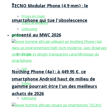
?
TECNO Modular Phone (4,9 mm) : le
Prises en main
smartphone qui tue l’obsolescence
Trucs & Astuces
Unboxing
présenté au MWC 2026
Revue
Tecno
Itel
Nothing Phone (4a) : à 449,95 €, ce
smartphone Android haut de milieu de
Infinix
gamme pourrait être l’un des meilleurs
achats de 2026
Samsung