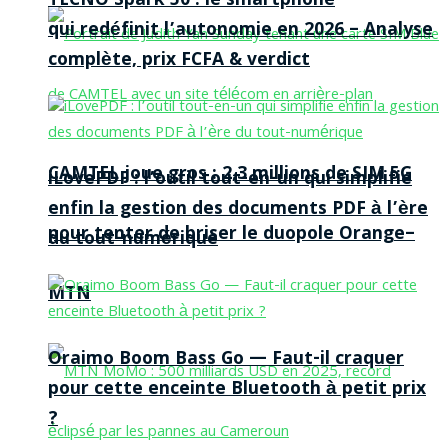
TECNO Spark 50 : le smartphone
qui redéfinit l’autonomie en 2026 – Analyse
complète, prix FCFA & verdict
CAMTEL joue gros : 2,3 millions de SIM 5G
iLovePDF : l’outil tout-en-un qui simplifie
enfin la gestion des documents PDF à l’ère
pour tenter de briser le duopole Orange–
du tout-numérique
MTN
Oraimo Boom Bass Go — Faut-il craquer
pour cette enceinte Bluetooth à petit prix
?