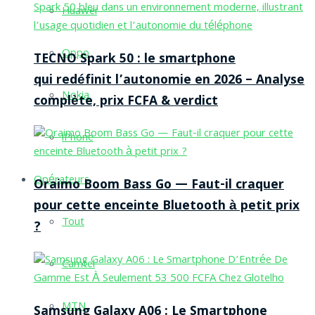
Huawei
Oppo
TECNO Spark 50 : le smartphone
qui redéfinit l’autonomie en 2026 – Analyse
Nokia
complète, prix FCFA & verdict
iPhone
Opérateurs
Oraimo Boom Bass Go — Faut-il craquer
pour cette enceinte Bluetooth à petit prix
Tout
?
Camtel
MTN
Samsung Galaxy A06 : Le Smartphone