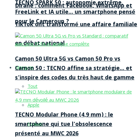
TECNO SPARK 50 : autonomie extrême,
Dirane : comment Facebook, WhatsApp et
FreeLink et IA utile… un smartphone pensé
pour le Cameroun ?
TikTok ont transformé une affaire familiale
en débat national
Camon 50 Ultra 5G vs Camon 50 Pro vs
Camon 50 : TECNO affine sa stratégie… et
Marques
s’inspire des codes du très haut de gamme
Tout
Apple
TECNO Modular Phone (4,9 mm) : le
smartphone qui tue l’obsolescence
Huawei
présenté au MWC 2026