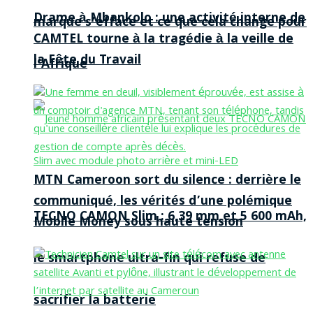
Drame à Mbankolo : une activité interne de
marque s’efface et ce que cela change pour
CAMTEL tourne à la tragédie à la veille de
la Fête du Travail
l’Afrique
MTN Cameroon sort du silence : derrière le
communiqué, les vérités d’une polémique
TECNO CAMON Slim : 6,39 mm et 5 600 mAh,
Mobile Money sous haute tension
le smartphone ultra-fin qui refuse de
sacrifier la batterie