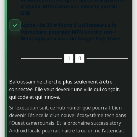
Résultats OBC en ligne : après la disparition
d’Ayoba, MTN Cameroun lance le portail
ONE
Ayoba : de 35 millions d’utilisateurs à la
fermeture, pourquoi MTN a retiré son «
WhatsApp africain » du Google Play Store
Bafoussam ne cherche plus seulement à être
connectée. Elle veut devenir une ville qui conçoit,
qui code et qui innove.
Si l’exécution suit, ce hub numérique pourrait bien
devenir l’étincelle d’un nouvel écosystème tech dans
l’Ouest camerounais. Et la prochaine success story
Android locale pourrait naître là où on ne l’attendait