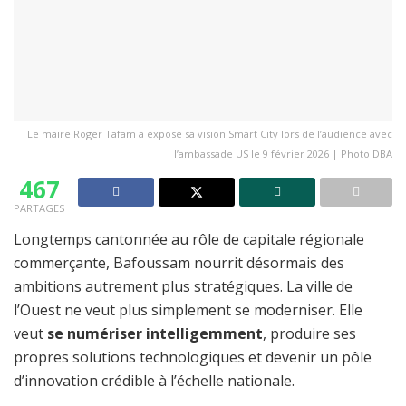
Le maire Roger Tafam a exposé sa vision Smart City lors de l’audience avec
l’ambassade US le 9 février 2026 | Photo DBA
467
PARTAGES
Longtemps cantonnée au rôle de capitale régionale
commerçante, Bafoussam nourrit désormais des
ambitions autrement plus stratégiques. La ville de
l’Ouest ne veut plus simplement se moderniser. Elle
veut
se numériser intelligemment
, produire ses
propres solutions technologiques et devenir un pôle
d’innovation crédible à l’échelle nationale.