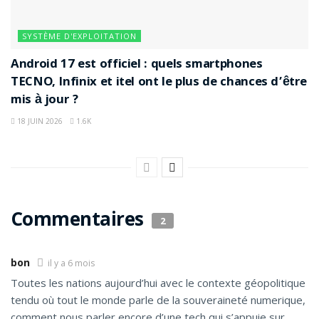
SYSTÈME D'EXPLOITATION
Android 17 est officiel : quels smartphones
TECNO, Infinix et itel ont le plus de chances d’être
mis à jour ?
18 JUIN 2026
1.6K
Commentaires
2
bon
il y a 6 mois
Toutes les nations aujourd’hui avec le contexte géopolitique
tendu où tout le monde parle de la souveraineté numerique,
comment nous parler encore d’une tech qui s’appuie sur