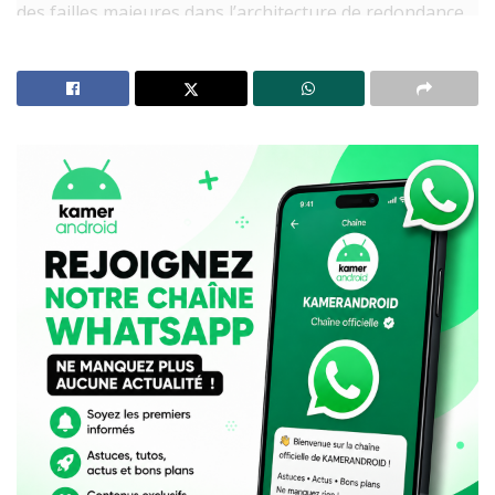
des failles majeures dans l’architecture de redondance
du pays.
À LIRE AUSSI
Résultats OBC en ligne : après la disparition d’Ayoba,
MTN Cameroun lance le portail ONE
Ayoba : de 35 millions d’utilisateurs à la fermeture,
pourquoi MTN a retiré son « WhatsApp africain » du
Google Play Store
Un incident international aux
répercussions nationales
Selon le communiqué de CAMTEL, le