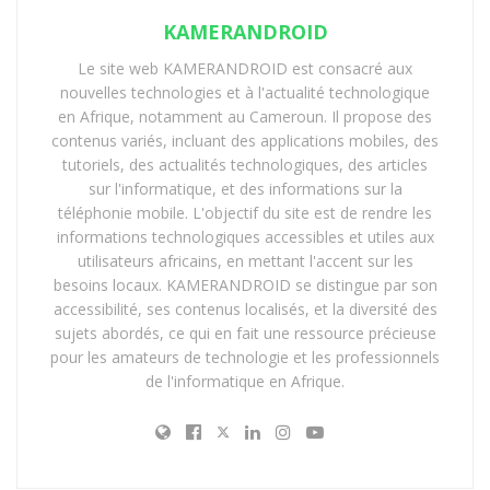
KAMERANDROID
Face à l’urgence, MTN Cameroon a sollicité l’activation
d’une capacité de secours via le câble SAIL (South
Le site web KAMERANDROID est consacré aux
Atlantic Inter Link), infrastructure souveraine reliant le
nouvelles technologies et à l'actualité technologique
en Afrique, notamment au Cameroun. Il propose des
Cameroun au Brésil, avec une capacité théorique
contenus variés, incluant des applications mobiles, des
d’environ 32 Tbps. CAMTEL a mobilisé 30 Gbps à
tutoriels, des actualités technologiques, des articles
destination de MTN. Il ne s’agit cependant pas d’un
sur l'informatique, et des informations sur la
geste solidaire, mais d’une
intervention commerciale
téléphonie mobile. L'objectif du site est de rendre les
strictement encadrée par un accord contractuel
,
informations technologiques accessibles et utiles aux
utilisateurs africains, en mettant l'accent sur les
comme le précise CAMTEL :
besoins locaux. KAMERANDROID se distingue par son
«
Cette capacité n’a pas été fournie gratuitement, mais
accessibilité, ses contenus localisés, et la diversité des
sujets abordés, ce qui en fait une ressource précieuse
dans le cadre d’un engagement commercial conforme
pour les amateurs de technologie et les professionnels
aux conditions du marché de gros.
»
de l'informatique en Afrique.
Architecture numérique : entre
concentration, dépendance et inertie