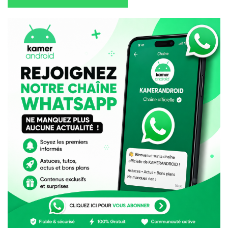
optique au Cameroun
Fibre optique : MTN Cameroun dénonce une
augmentation de 40% de coupures en un an
CAMTEL Bonifie ses Offres Fibre : Jusqu’à 680
Minutes d’Appels et Téléphone Fixe à Prix
Réduit
Camtel engrange 11 milliards FCFA malgré une
qualité de service contestée
Camtel : quand le fixe résiste face au mobile
Étiquettes :
câble sous-marin
câble WACS
Cameroun
Camtel
CAMTEL MTN
Equiano Cameroun
infrastructure télécom
interconnexion Afrique centrale
MTN
panne internet Cameroun
redondance réseau
régulation ART
secours SAIL
souveraineté numérique