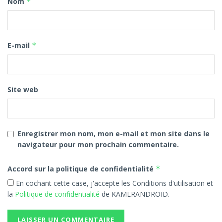
Nom
*
la Fibre Optique et ses Répercussions sur
l’Éducation Numérique
Fibre Optique : Le Cameroun Bon Dernier du
E-mail
*
Classement Mondial 2024
Internet en péril au Cameroun : l’ART lance un
nouvel audit de la fibre optique
Site web
Orange Cameroun dénonce des coupures de
fibre optique, Camtel rejette toute
responsabilité
Enregistrer mon nom, mon e-mail et mon site dans le
Fibre Optique : Camtel à la traîne malgré 117
navigateur pour mon prochain commentaire.
milliards de FCFA d’investissements
Accord sur la politique de confidentialité
*
Orange Cameroun dénonce des perturbations
En cochant cette case, j'accepte les Conditions d'utilisation et
(appels interrompus et Internet instable) suite
la
Politique de confidentialité
de KAMERANDROID.
aux coupures de fibre optique
Camtel appelle à la protection de la fibre