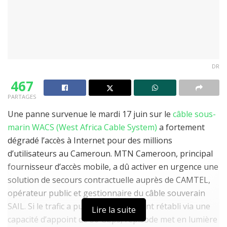
DR
467
PARTAGES
Une panne survenue le mardi 17 juin sur le
câble sous-
marin WACS (West Africa Cable System)
a fortement
dégradé l’accès à Internet pour des millions
d’utilisateurs au Cameroun. MTN Cameroon, principal
fournisseur d’accès mobile, a dû activer en urgence une
solution de secours contractuelle auprès de CAMTEL,
opérateur public et gestionnaire du câble souverain
SAIL. Si le trafic a pu être partiellement rétabli via une
Lire la suite
capacité d’appoint de 30 Gbps, l’épisode met en lumière