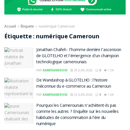
Accueil
Étiquete
numérique Cameroun
Étiquette :
numérique Cameroun
Jonathan Chafeh : l’homme derrière l’ascension
de GLOTELHO et l’émergence d’un champion
technologique camerounais
PAR
KAMERANDROID
29 JUIN 2026
0
1.5K
De Wandashop à GLOTELHO : l’histoire
méconnue du e-commerce au Cameroun
PAR
KAMERANDROID
23 JUIN 2026
0
1.6K
Pourquoi les Camerounais n’achètent-ils pas
comme les autres ? Enquête sur les nouvelles
habitudes de consommation à l’ère du
numérique