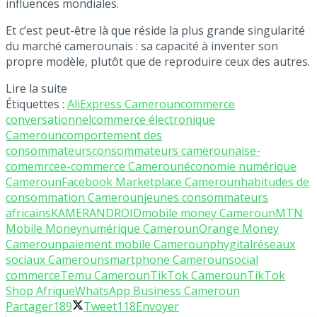
influences mondiales.
Et c’est peut-être là que réside la plus grande singularité
du marché camerounais : sa capacité à inventer son
propre modèle, plutôt que de reproduire ceux des autres.
Lire la suite
Étiquettes :
AliExpress Cameroun
commerce
conversationnel
commerce électronique
Cameroun
comportement des
consommateurs
consommateurs camerounais
e-
comemrce
e-commerce Cameroun
économie numérique
Cameroun
Facebook Marketplace Cameroun
habitudes de
consommation Cameroun
jeunes consommateurs
africains
KAMERANDROID
mobile money Cameroun
MTN
Mobile Money
numérique Cameroun
Orange Money
Cameroun
paiement mobile Cameroun
phygital
réseaux
sociaux Cameroun
smartphone Cameroun
social
commerce
Temu Cameroun
TikTok Cameroun
TikTok
Shop Afrique
WhatsApp Business Cameroun
Partager
189
Tweet
118
Envoyer