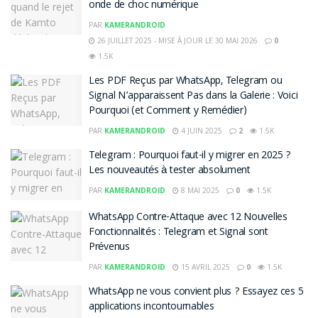
onde de choc numérique
PAR
KAMERANDROID
26 JUILLET 2025 - MISE À JOUR LE 30 MAI 2026
0
1.5K
Les PDF Reçus par WhatsApp, Telegram ou
Signal N’apparaissent Pas dans la Galerie : Voici
Pourquoi (et Comment y Remédier)
PAR
KAMERANDROID
4 JUIN 2025
2
1.5K
Telegram : Pourquoi faut-il y migrer en 2025 ?
Les nouveautés à tester absolument
PAR
KAMERANDROID
8 MAI 2025
0
1.5K
WhatsApp Contre-Attaque avec 12 Nouvelles
Fonctionnalités : Telegram et Signal sont
Prévenus
PAR
KAMERANDROID
15 AVRIL 2025
0
1.5K
WhatsApp ne vous convient plus ? Essayez ces 5
applications incontournables