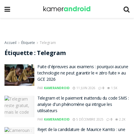
Accueil
Étiquete
Telegram
Étiquette :
Telegram
Fuite d’épreuves aux examens : pourquoi aucune
technologie ne peut garantir le « zéro fuite » au
GCE 2026
PAR
KAMERANDROID
11 JUIN 2026
0
1.5K
Telegram et le paiement inattendu du code SMS :
analyse d’un phénomène qui intrigue les
utilisateurs
PAR
KAMERANDROID
5 DÉCEMBRE 2025
0
2.2K
Rejet de la candidature de Maurice Kamto : une