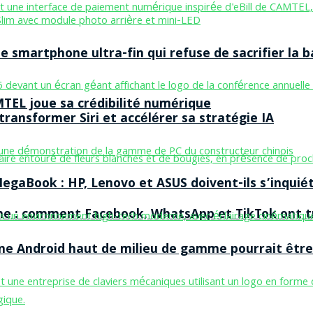
smartphone ultra-fin qui refuse de sacrifier la b
MTEL joue sa crédibilité numérique
ransformer Siri et accélérer sa stratégie IA
egaBook : HP, Lenovo et ASUS doivent-ils s’inquiét
ne : comment Facebook, WhatsApp et TikTok ont tr
one Android haut de milieu de gamme pourrait être 