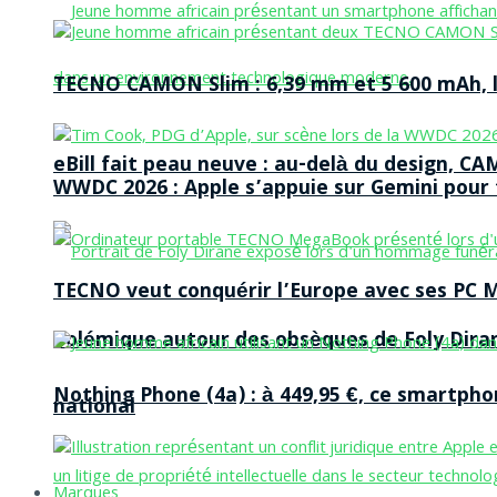
TECNO CAMON Slim : 6,39 mm et 5 600 mAh, le 
eBill fait peau neuve : au-delà du design, CA
WWDC 2026 : Apple s’appuie sur Gemini pour t
TECNO veut conquérir l’Europe avec ses PC M
Polémique autour des obsèques de Foly Dira
Nothing Phone (4a) : à 449,95 €, ce smartph
national
Marques