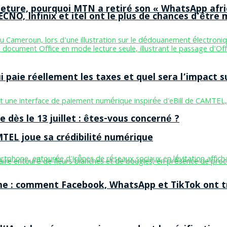
ermeture, pourquoi MTN a retiré son « WhatsApp afri
CNO, Infinix et itel ont le plus de chances d’être m
aie réellement les taxes et quel sera l’impact sur
 dès le 13 juillet : êtes-vous concerné ?
MTEL joue sa crédibilité numérique
ne : comment Facebook, WhatsApp et TikTok ont tr