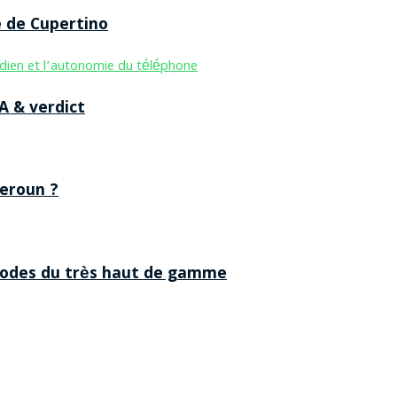
e de Cupertino
A & verdict
eroun ?
 codes du très haut de gamme