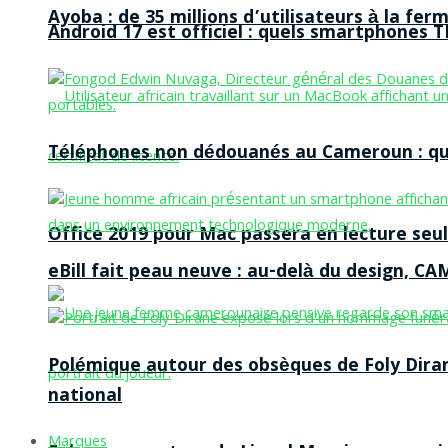
Ayoba : de 35 millions d’utilisateurs à la f
Android 17 est officiel : quels smartphones TE
Téléphones non dédouanés au Cameroun : qui p
Office 2019 pour Mac passera en lecture seule
eBill fait peau neuve : au-delà du design, CA
Polémique autour des obsèques de Foly Dira
national
Marques