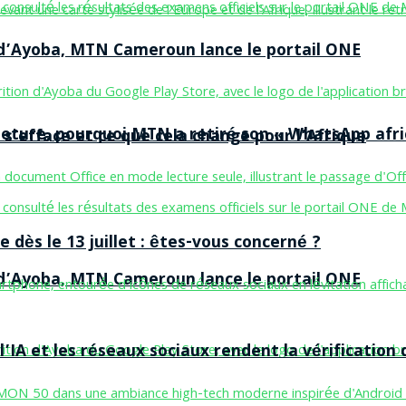
n d’Ayoba, MTN Cameroun lance le portail ONE
ermeture, pourquoi MTN a retiré son « WhatsApp afri
 s’efface et ce que cela change pour l’Afrique
 dès le 13 juillet : êtes-vous concerné ?
n d’Ayoba, MTN Cameroun lance le portail ONE
’IA et les réseaux sociaux rendent la vérification 