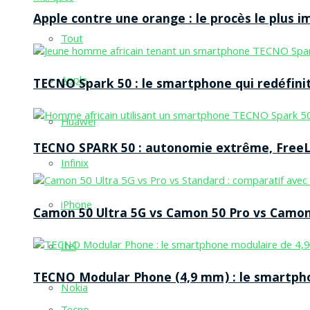
Apple contre une orange : le procès le plus 
Tout
Apple
TECNO Spark 50 : le smartphone qui redéfinit
Huawei
TECNO SPARK 50 : autonomie extrême, FreeLi
Infinix
iPhone
Camon 50 Ultra 5G vs Camon 50 Pro vs Camon 
Itel
TECNO Modular Phone (4,9 mm) : le smartpho
Nokia