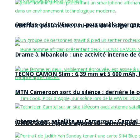
OnePlus quitte l’Europe : pourquoi la marque
eBill fait peau neuve : au-delà du design, CA
Drame à Mbankolo : une activité interne de C
TECNO CAMON Slim : 6,39 mm et 5 600 mAh, le 
MTN Cameroon sort du silence : derrière le
Internet par satellite au Cameroun : Camtel
WWDC 2026 : Apple s’appuie sur Gemini pour t