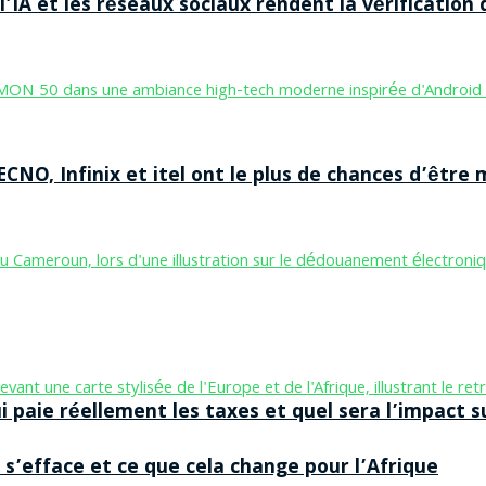
’IA et les réseaux sociaux rendent la vérification 
CNO, Infinix et itel ont le plus de chances d’être m
aie réellement les taxes et quel sera l’impact sur
 s’efface et ce que cela change pour l’Afrique