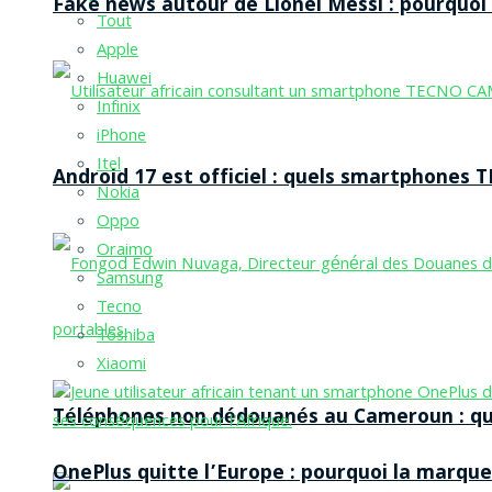
Fake news autour de Lionel Messi : pourquoi l
Tout
Apple
Huawei
Infinix
iPhone
Itel
Android 17 est officiel : quels smartphones TE
Nokia
Oppo
Oraimo
Samsung
Tecno
Toshiba
Xiaomi
Téléphones non dédouanés au Cameroun : qui p
OnePlus quitte l’Europe : pourquoi la marque