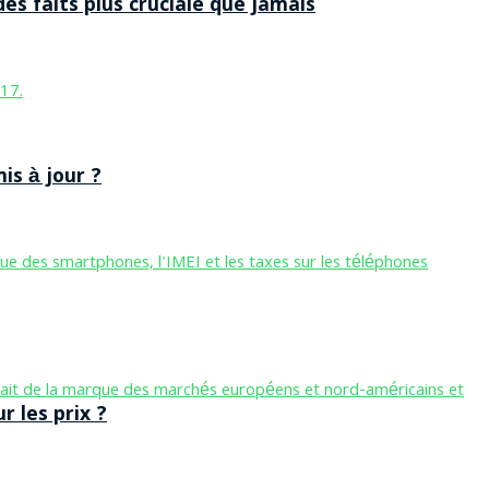
des faits plus cruciale que jamais
is à jour ?
 les prix ?