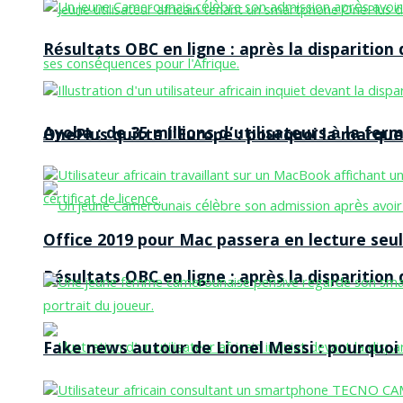
Résultats OBC en ligne : après la disparitio
Ayoba : de 35 millions d’utilisateurs à la f
OnePlus quitte l’Europe : pourquoi la marque
Office 2019 pour Mac passera en lecture seule
Résultats OBC en ligne : après la disparitio
Fake news autour de Lionel Messi : pourquoi l