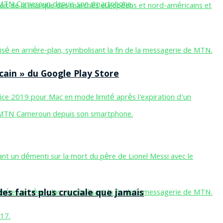
cain » du Google Play Store
des faits plus cruciale que jamais