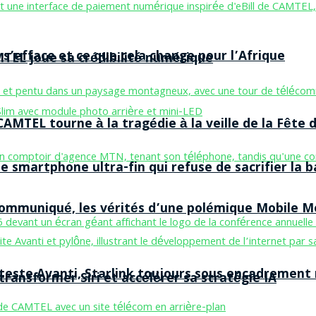
 s’efface et ce que cela change pour l’Afrique
MTEL joue sa crédibilité numérique
AMTEL tourne à la tragédie à la veille de la Fête d
smartphone ultra-fin qui refuse de sacrifier la b
 communiqué, les vérités d’une polémique Mobile 
 teste Avanti, Starlink toujours sous encadrement
ransformer Siri et accélérer sa stratégie IA