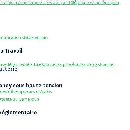
u Travail
atterie
Money sous haute tension
 réglementaire