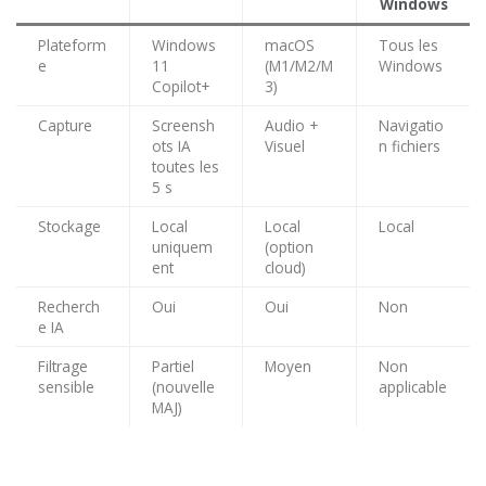
Windows
Plateform
Windows
macOS
Tous les
e
11
(M1/M2/M
Windows
Copilot+
3)
Capture
Screensh
Audio +
Navigatio
ots IA
Visuel
n fichiers
toutes les
5 s
Stockage
Local
Local
Local
uniquem
(option
ent
cloud)
Recherch
Oui
Oui
Non
e IA
Filtrage
Partiel
Moyen
Non
sensible
(nouvelle
applicable
MAJ)