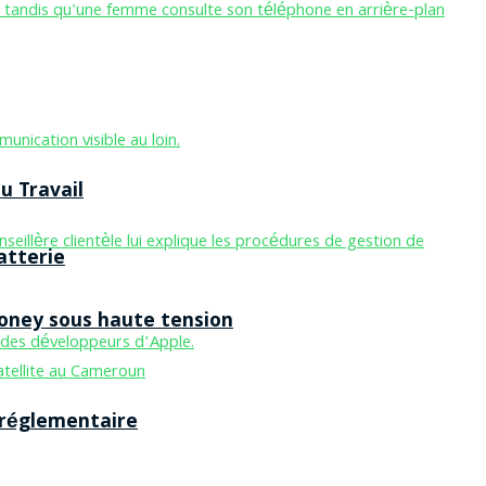
u Travail
atterie
Money sous haute tension
 réglementaire