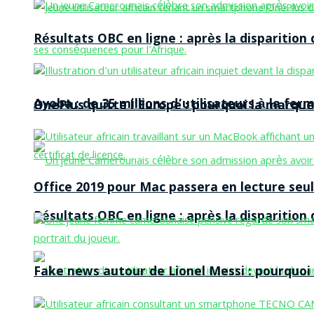
Résultats OBC en ligne : après la disparitio
Ayoba : de 35 millions d’utilisateurs à la f
OnePlus quitte l’Europe : pourquoi la marque
Office 2019 pour Mac passera en lecture seule
Résultats OBC en ligne : après la disparitio
Fake news autour de Lionel Messi : pourquoi l