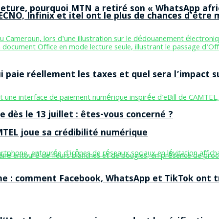
ermeture, pourquoi MTN a retiré son « WhatsApp afri
CNO, Infinix et itel ont le plus de chances d’être m
aie réellement les taxes et quel sera l’impact sur
 dès le 13 juillet : êtes-vous concerné ?
MTEL joue sa crédibilité numérique
ne : comment Facebook, WhatsApp et TikTok ont tr