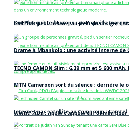
OnePlus quitte l’Europe : pourquoi la marque
eBill fait peau neuve : au-delà du design, CA
Drame à Mbankolo : une activité interne de C
TECNO CAMON Slim : 6,39 mm et 5 600 mAh, le 
MTN Cameroon sort du silence : derrière le
Internet par satellite au Cameroun : Camtel
WWDC 2026 : Apple s’appuie sur Gemini pour t