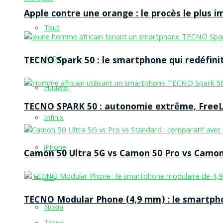
Apple contre une orange : le procès le plus 
Tout
Apple
TECNO Spark 50 : le smartphone qui redéfinit
Huawei
TECNO SPARK 50 : autonomie extrême, FreeLi
Infinix
iPhone
Camon 50 Ultra 5G vs Camon 50 Pro vs Camon 
Itel
TECNO Modular Phone (4,9 mm) : le smartpho
Nokia