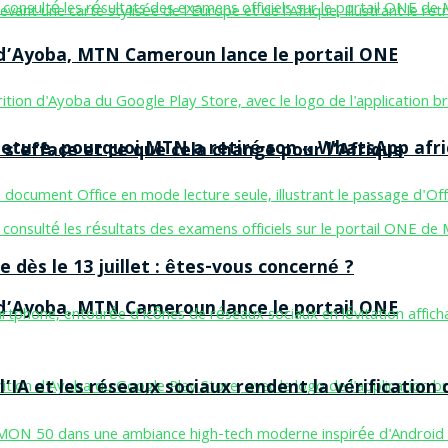
n d’Ayoba, MTN Cameroun lance le portail ONE
ermeture, pourquoi MTN a retiré son « WhatsApp afri
 s’efface et ce que cela change pour l’Afrique
 dès le 13 juillet : êtes-vous concerné ?
n d’Ayoba, MTN Cameroun lance le portail ONE
’IA et les réseaux sociaux rendent la vérification 