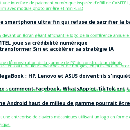
smartphone ultra-fin qui refuse de sacrifier la b
MTEL joue sa crédibilité numérique
ransformer Siri et accélérer sa stratégie IA
egaBook : HP, Lenovo et ASUS doivent-ils s’inquiét
ne : comment Facebook, WhatsApp et TikTok ont tr
one Android haut de milieu de gamme pourrait être 