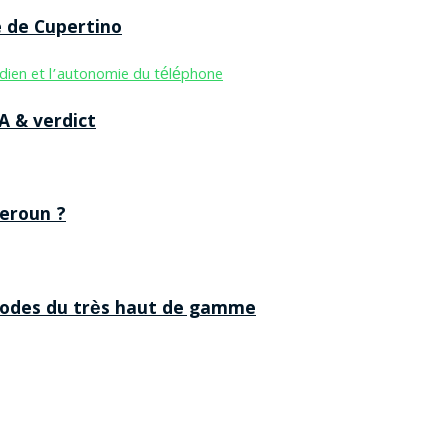
e de Cupertino
A & verdict
eroun ?
 codes du très haut de gamme