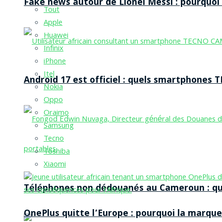
Fake news autour de Lionel Messi : pourquoi l
Tout
Apple
Huawei
Infinix
iPhone
Itel
Android 17 est officiel : quels smartphones TE
Nokia
Oppo
Oraimo
Samsung
Tecno
Toshiba
Xiaomi
Téléphones non dédouanés au Cameroun : qui p
OnePlus quitte l’Europe : pourquoi la marque