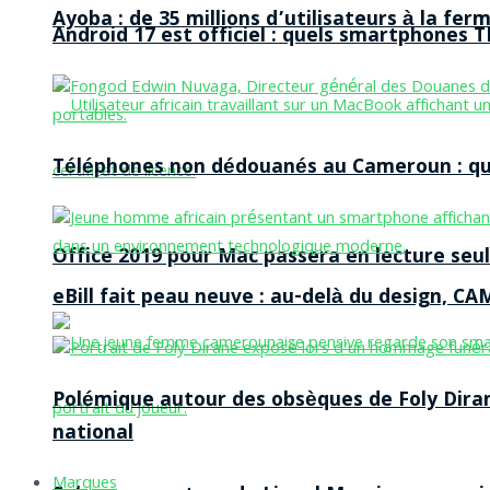
Ayoba : de 35 millions d’utilisateurs à la f
Android 17 est officiel : quels smartphones TE
Téléphones non dédouanés au Cameroun : qui p
Office 2019 pour Mac passera en lecture seule
eBill fait peau neuve : au-delà du design, CA
Polémique autour des obsèques de Foly Dira
national
Marques