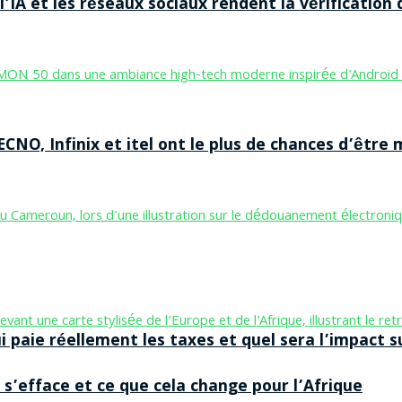
’IA et les réseaux sociaux rendent la vérification 
CNO, Infinix et itel ont le plus de chances d’être m
aie réellement les taxes et quel sera l’impact sur
 s’efface et ce que cela change pour l’Afrique