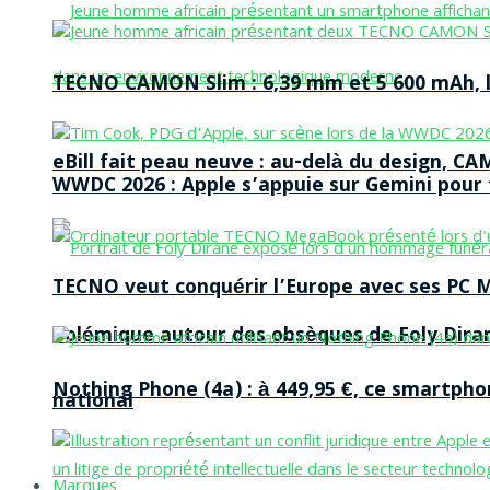
TECNO CAMON Slim : 6,39 mm et 5 600 mAh, le 
eBill fait peau neuve : au-delà du design, CA
WWDC 2026 : Apple s’appuie sur Gemini pour t
TECNO veut conquérir l’Europe avec ses PC M
Polémique autour des obsèques de Foly Dira
Nothing Phone (4a) : à 449,95 €, ce smartph
national
Marques