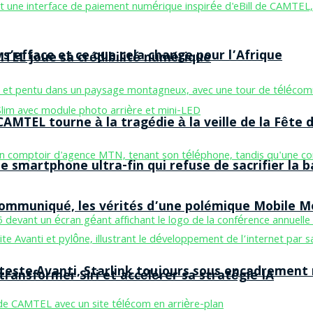
 s’efface et ce que cela change pour l’Afrique
MTEL joue sa crédibilité numérique
AMTEL tourne à la tragédie à la veille de la Fête d
smartphone ultra-fin qui refuse de sacrifier la b
 communiqué, les vérités d’une polémique Mobile 
 teste Avanti, Starlink toujours sous encadrement
ransformer Siri et accélérer sa stratégie IA