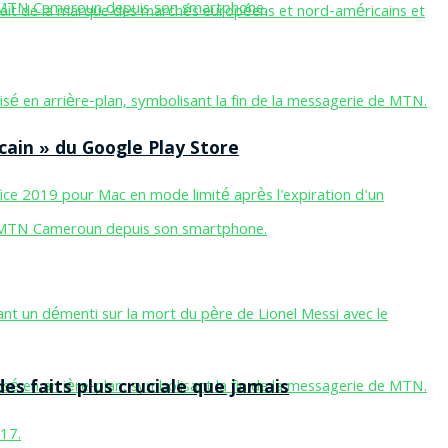
cain » du Google Play Store
des faits plus cruciale que jamais