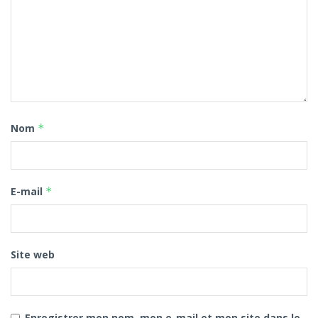
Nom
*
E-mail
*
Site web
Enregistrer mon nom, mon e-mail et mon site dans le