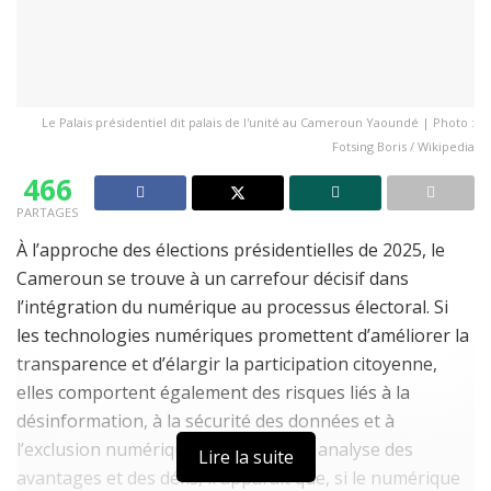
Le Palais présidentiel dit palais de l'unité au Cameroun Yaoundé | Photo :
Fotsing Boris / Wikipedia
466
PARTAGES
À l’approche des élections présidentielles de 2025, le
Cameroun se trouve à un carrefour décisif dans
l’intégration du numérique au processus électoral. Si
les technologies numériques promettent d’améliorer la
transparence et d’élargir la participation citoyenne,
elles comportent également des risques liés à la
désinformation, à la sécurité des données et à
l’exclusion numérique. À travers une analyse des
Lire la suite
avantages et des défis, il apparaît que, si le numérique