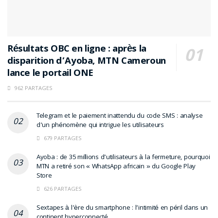
Résultats OBC en ligne : après la
disparition d’Ayoba, MTN Cameroun
lance le portail ONE
962 PARTAGES
Telegram et le paiement inattendu du code SMS : analyse
d’un phénomène qui intrigue les utilisateurs
679 PARTAGES
Ayoba : de 35 millions d’utilisateurs à la fermeture, pourquoi
MTN a retiré son « WhatsApp africain » du Google Play
Store
626 PARTAGES
Sextapes à l’ère du smartphone : l’intimité en péril dans un
continent hyperconnecté