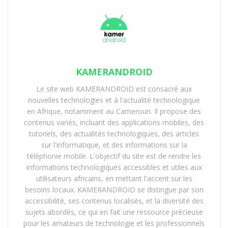
gage de crédibilité
L’une des promesses les plus séduisantes du
numérique dans les élections est sa capacité à
renforcer la transparence. Le recours à des
KAMERANDROID
technologies comme le vote électronique et
l’enregistrement biométrique des électeurs pourrait
Le site web KAMERANDROID est consacré aux
réduire les risques de fraude, améliorer le comptage
nouvelles technologies et à l'actualité technologique
en Afrique, notamment au Cameroun. Il propose des
des votes et permettre une publication des résultats en
contenus variés, incluant des applications mobiles, des
temps réel. Une telle digitalisation permettrait
tutoriels, des actualités technologiques, des articles
également de limiter les erreurs humaines, de fluidifier
sur l'informatique, et des informations sur la
la gestion des bureaux de vote et de garantir que les
téléphonie mobile. L'objectif du site est de rendre les
résultats soient accessibles à tous, instantanément et
informations technologiques accessibles et utiles aux
de manière vérifiable.
utilisateurs africains, en mettant l'accent sur les
besoins locaux. KAMERANDROID se distingue par son
Dans un contexte où la crédibilité du processus
accessibilité, ses contenus localisés, et la diversité des
sujets abordés, ce qui en fait une ressource précieuse
électoral est souvent remise en question,
pour les amateurs de technologie et les professionnels
l’implémentation de ces technologies pourrait être un