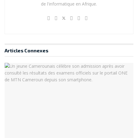
de l'informatique en Afrique.
atout pour rétablir la confiance des citoyens dans le
système électoral. L’idée d’une « élection numérique »
semble séduisante, notamment dans un pays où les
observations indépendantes du processus électoral
sont souvent difficiles à mettre en place, en raison des
infrastructures limitées et de la logistique complexe.
Articles
Connexes
Participation et mobilisation : les réseaux
sociaux comme catalyseurs
Les réseaux sociaux sont devenus incontournables
dans le paysage politique, notamment au Cameroun,
où l’usage de Facebook, Twitter et WhatsApp est en
pleine expansion. Ces plateformes offrent aux
électeurs un espace où ils peuvent s’informer, débattre
et interagir avec les candidats. L’avantage est évident :
les réseaux sociaux permettent une communication