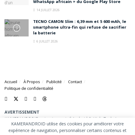
WhatsApp africain » du Google Play Store
14 JUILLET 2026
TECNO CAMON Slim : 6,39 mm et 5 600 mAh, le
smartphone ultra-fin qui refuse de sacrifier
la batterie
6 JUILLET 2026
Accueil
À Propos
Publicité
Contact
Politique de confidentialité
AVERTISSEMENT
KAMERANDROID est votre portail Android & High-Tech. Les
KAMERANDROID utilise des cookies pour améliorer votre
marques et logos mentionnés sur ce site appartiennent à leurs
expérience de navigation, personnaliser certains contenus et
propriétaires respectifs.