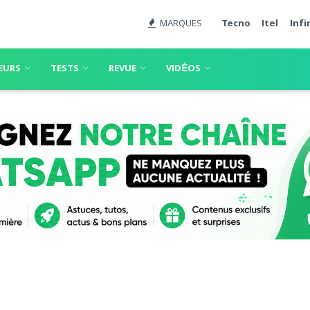
MARQUES
Tecno
Itel
Infi
EURS
TESTS
REVUE
VIDÉOS