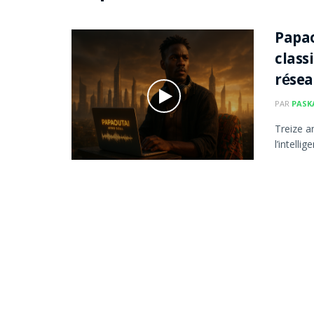
Papao
class
rése
PAR
PASK
Treize a
l’intelli