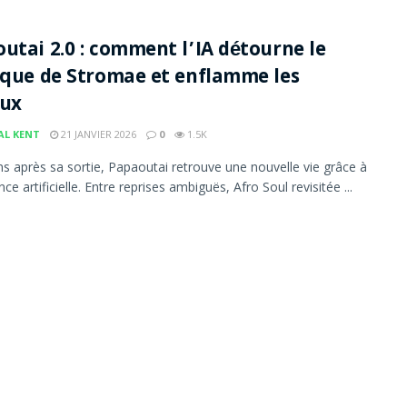
utai 2.0 : comment l’IA détourne le
ique de Stromae et enflamme les
aux
AL KENT
21 JANVIER 2026
0
1.5K
ns après sa sortie, Papaoutai retrouve une nouvelle vie grâce à
gence artificielle. Entre reprises ambiguës, Afro Soul revisitée ...