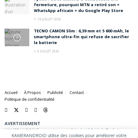
fermeture, pourquoi MTN a retiré son «
WhatsApp africain » du Google Play Store
14 JUILLET 2026
TECNO CAMON Slim : 6,39 mm et 5 600 mAh, le
smartphone ultra-fin qui refuse de sacrifier
la batterie
6 JUILLET 2026
Accueil
À Propos
Publicité
Contact
Politique de confidentialité
AVERTISSEMENT
KAMERANDROID est votre portail Android & High-Tech. Les
KAMERANDROID utilise des cookies pour améliorer votre
marques et logos mentionnés sur ce site appartiennent à leurs