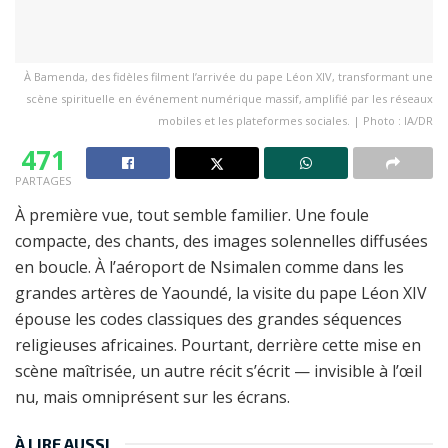
À Bamenda, des fidèles filment l’arrivée du pape Léon XIV, transformant une
scène spirituelle en événement numérique massif, amplifié par les réseaux
mobiles et les plateformes sociales. | Photo : IA/DR
471
PARTAGES
À première vue, tout semble familier. Une foule
compacte, des chants, des images solennelles diffusées
en boucle. À l’aéroport de Nsimalen comme dans les
grandes artères de Yaoundé, la visite du pape Léon XIV
épouse les codes classiques des grandes séquences
religieuses africaines. Pourtant, derrière cette mise en
scène maîtrisée, un autre récit s’écrit — invisible à l’œil
nu, mais omniprésent sur les écrans.
À LIRE AUSSI