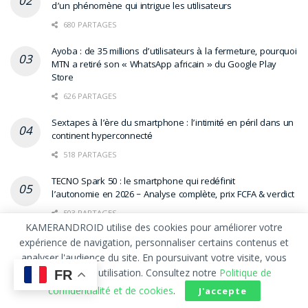
d’un phénomène qui intrigue les utilisateurs
680 PARTAGES
Ayoba : de 35 millions d’utilisateurs à la fermeture, pourquoi
MTN a retiré son « WhatsApp africain » du Google Play
Store
626 PARTAGES
Sextapes à l’ère du smartphone : l’intimité en péril dans un
continent hyperconnecté
518 PARTAGES
TECNO Spark 50 : le smartphone qui redéfinit
l’autonomie en 2026 – Analyse complète, prix FCFA & verdict
503 PARTAGES
KAMERANDROID utilise des cookies pour améliorer votre
expérience de navigation, personnaliser certains contenus et
LETTRE D’INFORMATION
analyser l'audience du site. En poursuivant votre visite, vous
acceptez leur utilisation. Consultez notre
Politique de
FR
confidentialité et de cookies
.
J'accepte
Recevez la newsletter mensuelle de KAMERANDROID