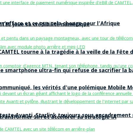
 s’efface et ce que cela change pour l’Afrique
MTEL joue sa crédibilité numérique
AMTEL tourne à la tragédie à la veille de la Fête d
smartphone ultra-fin qui refuse de sacrifier la b
 communiqué, les vérités d’une polémique Mobile 
 teste Avanti, Starlink toujours sous encadrement
ransformer Siri et accélérer sa stratégie IA