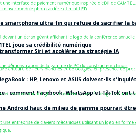
smartphone ultra-fin qui refuse de sacrifier la b
MTEL joue sa crédibilité numérique
ransformer Siri et accélérer sa stratégie IA
egaBook : HP, Lenovo et ASUS doivent-ils s’inquiét
ne : comment Facebook, WhatsApp et TikTok ont tr
one Android haut de milieu de gamme pourrait être 