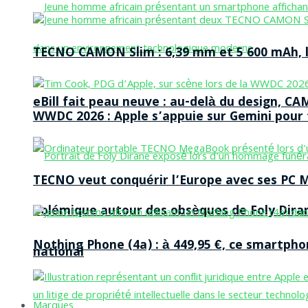
TECNO CAMON Slim : 6,39 mm et 5 600 mAh, le 
eBill fait peau neuve : au-delà du design, CA
WWDC 2026 : Apple s’appuie sur Gemini pour t
TECNO veut conquérir l’Europe avec ses PC M
Polémique autour des obsèques de Foly Dira
Nothing Phone (4a) : à 449,95 €, ce smartph
national
Marques