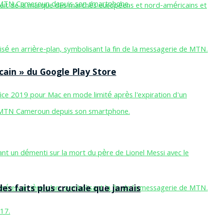
cain » du Google Play Store
des faits plus cruciale que jamais