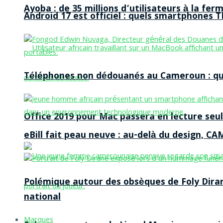
Ayoba : de 35 millions d’utilisateurs à la f
Android 17 est officiel : quels smartphones TE
Téléphones non dédouanés au Cameroun : qui p
Office 2019 pour Mac passera en lecture seule
eBill fait peau neuve : au-delà du design, CA
Polémique autour des obsèques de Foly Dira
national
Marques