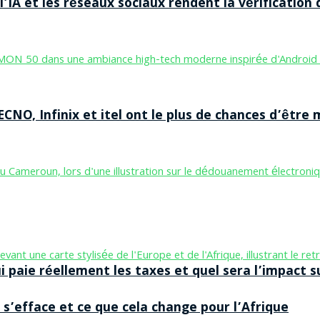
’IA et les réseaux sociaux rendent la vérification 
CNO, Infinix et itel ont le plus de chances d’être m
aie réellement les taxes et quel sera l’impact sur
 s’efface et ce que cela change pour l’Afrique