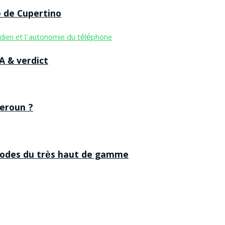
e de Cupertino
A & verdict
eroun ?
 codes du très haut de gamme