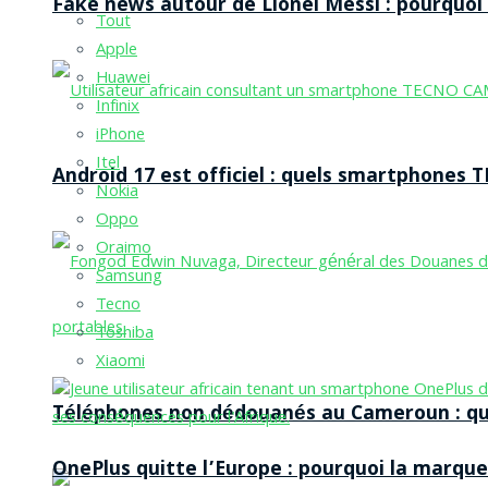
Fake news autour de Lionel Messi : pourquoi l
Tout
Apple
Huawei
Infinix
iPhone
Itel
Android 17 est officiel : quels smartphones TE
Nokia
Oppo
Oraimo
Samsung
Tecno
Toshiba
Xiaomi
Téléphones non dédouanés au Cameroun : qui p
OnePlus quitte l’Europe : pourquoi la marque