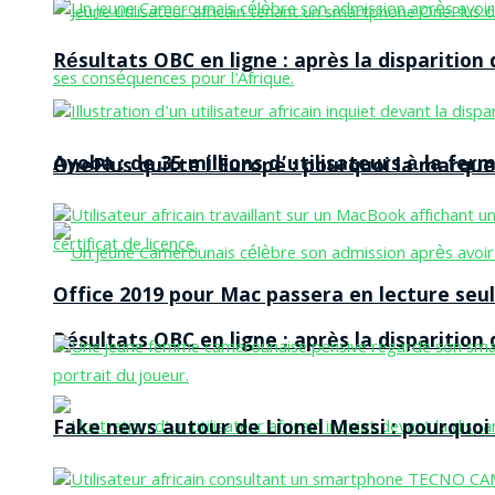
Résultats OBC en ligne : après la disparitio
Ayoba : de 35 millions d’utilisateurs à la f
OnePlus quitte l’Europe : pourquoi la marque
Office 2019 pour Mac passera en lecture seule
Résultats OBC en ligne : après la disparitio
Fake news autour de Lionel Messi : pourquoi l