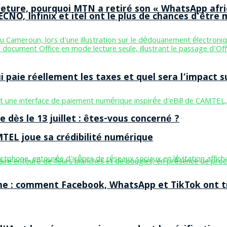
ermeture, pourquoi MTN a retiré son « WhatsApp afri
CNO, Infinix et itel ont le plus de chances d’être m
aie réellement les taxes et quel sera l’impact sur
 dès le 13 juillet : êtes-vous concerné ?
MTEL joue sa crédibilité numérique
ne : comment Facebook, WhatsApp et TikTok ont tr