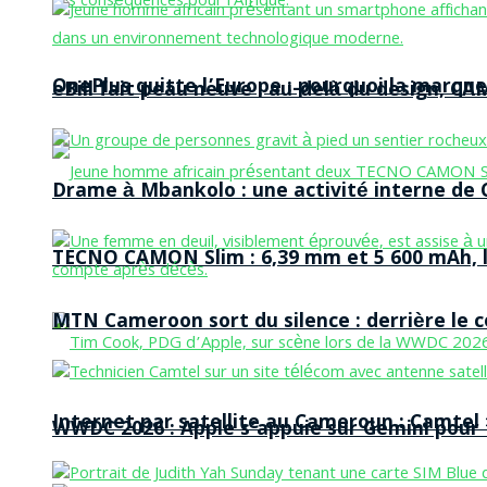
OnePlus quitte l’Europe : pourquoi la marque
eBill fait peau neuve : au-delà du design, CA
Drame à Mbankolo : une activité interne de C
TECNO CAMON Slim : 6,39 mm et 5 600 mAh, le 
MTN Cameroon sort du silence : derrière le
Internet par satellite au Cameroun : Camtel
WWDC 2026 : Apple s’appuie sur Gemini pour t