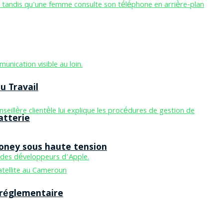
u Travail
atterie
Money sous haute tension
 réglementaire