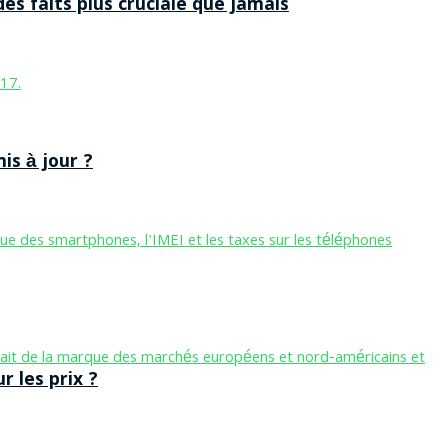
des faits plus cruciale que jamais
is à jour ?
 les prix ?