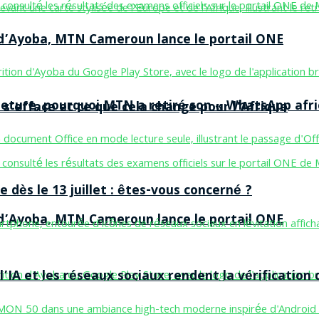
n d’Ayoba, MTN Cameroun lance le portail ONE
ermeture, pourquoi MTN a retiré son « WhatsApp afri
 s’efface et ce que cela change pour l’Afrique
 dès le 13 juillet : êtes-vous concerné ?
n d’Ayoba, MTN Cameroun lance le portail ONE
’IA et les réseaux sociaux rendent la vérification 