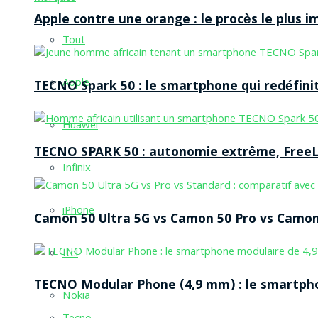
Apple contre une orange : le procès le plus 
Tout
Apple
TECNO Spark 50 : le smartphone qui redéfinit
Huawei
TECNO SPARK 50 : autonomie extrême, FreeLi
Infinix
iPhone
Camon 50 Ultra 5G vs Camon 50 Pro vs Camon 
Itel
TECNO Modular Phone (4,9 mm) : le smartpho
Nokia