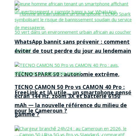
WhatsApp bannit sans prévenir : comment
éviter de tout perdre du jour au lendemain
TECNO SPARK 50 : autonomie extrême,
TECNO CAMON 50 Pro vs CAMON 40 Pro :
FreeLink et IA utile… un smartphone pensé
écran 144 Hz, zoom 3X et batterie 6150
mAh — la nouvelle référence du milieu de
pour le Cameroun ?
gamme ?