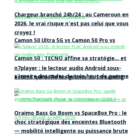
Chargeur branché 24h/24 : au Cameroun en
2026, le vrai risque n’est pas celui que vous
croyez !
Camon 50 Ultra 5G vs Camon 50 Pro vs
Camon 50 : TECNO affine sa stratégie… et
n7player : le lecteur audio Android sous-
s’inspire des codes du très haut de gamme
estimé qui défie les géants du streaming
Oraimo Bass Go Boom vs SpaceBox Pro : le
choc stratégique des enceintes Bluetooth
— mobilité intelligente ou puissance brute