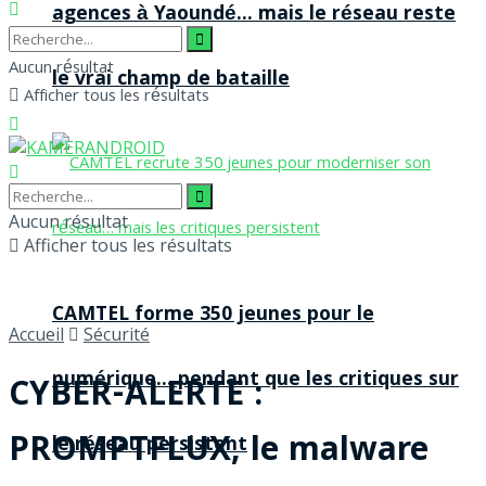
agences à Yaoundé… mais le réseau reste
Aucun résultat
le vrai champ de bataille
Afficher tous les résultats
Aucun résultat
Afficher tous les résultats
CAMTEL forme 350 jeunes pour le
Accueil
Sécurité
numérique… pendant que les critiques sur
CYBER-ALERTE :
PROMPTFLUX, le malware
le réseau persistent