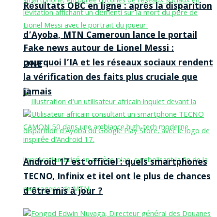
Résultats OBC en ligne : après la disparition
d’Ayoba, MTN Cameroun lance le portail
Fake news autour de Lionel Messi :
pourquoi l’IA et les réseaux sociaux rendent
ONE
la vérification des faits plus cruciale que
jamais
Android 17 est officiel : quels smartphones
TECNO, Infinix et itel ont le plus de chances
d’être mis à jour ?