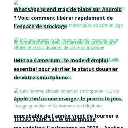
WhatsApp prend trop de place sur Android
? Voici comment libérer rapidement de
l’espace de stockage
IMEI au Cameroun : le mode d’emploi
essentiel pour vérifier le statut douanier
de votre smartphone
Apple contre une orange : le procès le plus
improbable de l’année vient de tourner à
TECNO Spark 50 : le smartphone