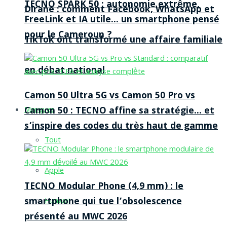
TECNO SPARK 50 : autonomie extrême,
Dirane : comment Facebook, WhatsApp et
FreeLink et IA utile… un smartphone pensé
pour le Cameroun ?
TikTok ont transformé une affaire familiale
en débat national
Camon 50 Ultra 5G vs Camon 50 Pro vs
Camon 50 : TECNO affine sa stratégie… et
Marques
s’inspire des codes du très haut de gamme
Tout
Apple
TECNO Modular Phone (4,9 mm) : le
smartphone qui tue l’obsolescence
Huawei
présenté au MWC 2026