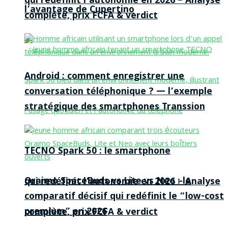
qui redéfinit l’autonomie en 2026 – Analyse
l’avantage de Cupertino
complète, prix FCFA & verdict
Android : comment enregistrer une
conversation téléphonique ? — l’exemple
stratégique des smartphones Transsion
TECNO Spark 50 : le smartphone
Oraimo SpaceBuds vs Lite vs Neo : le
qui redéfinit l’autonomie en 2026 – Analyse
comparatif décisif qui redéfinit le “low-cost
premium” en 2026
complète, prix FCFA & verdict