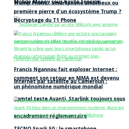
Mobile Money sous haute tension
Trump Phone : smartphone ambitieux ou
première pierre d’un écosystème Trump ?
Décryptage du T1 Phone
Francis Ngannou fait exploser Internet :
comment son retour en MMA est devenu
Internet par satellite au Cameroun :
un phénomène numérique mondial
Camtel teste Avanti, Starlink toujours sous
encadrement réglementaire