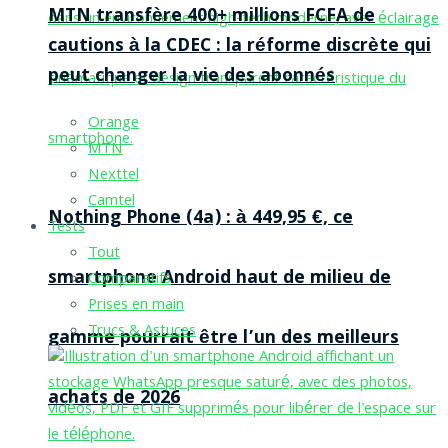
MTN transfère 400+ millions FCFA de
cautions à la CDEC : la réforme discrète qui
peut changer la vie des abonnés
Orange
MTN
Nexttel
Camtel
Nothing Phone (4a) : à 449,95 €, ce
Tests
Tout
smartphone Android haut de milieu de
Comparatifs
Prises en main
Trucs & Astuces
gamme pourrait être l’un des meilleurs
achats de 2026