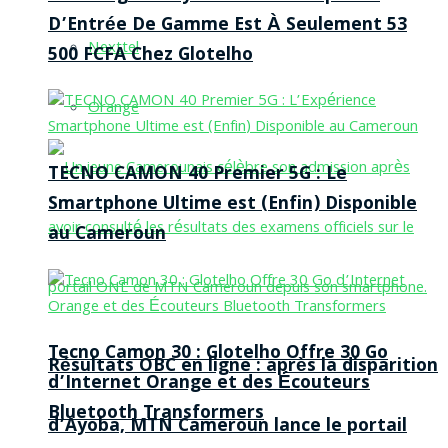
D’Entrée De Gamme Est À Seulement 53
Nexttel
500 FCFA Chez Glotelho
Orange
TECNO CAMON 40 Premier 5G : Le
Smartphone Ultime est (Enfin) Disponible
au Cameroun
Tecno Camon 30 : Glotelho Offre 30 Go
Résultats OBC en ligne : après la disparition
d’Internet Orange et des Écouteurs
Bluetooth Transformers
d’Ayoba, MTN Cameroun lance le portail