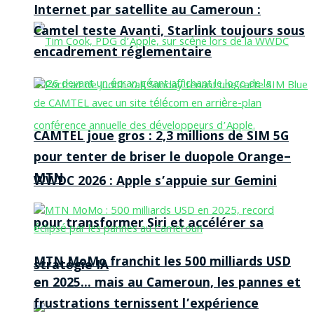
Internet par satellite au Cameroun :
Camtel teste Avanti, Starlink toujours sous
encadrement réglementaire
CAMTEL joue gros : 2,3 millions de SIM 5G
pour tenter de briser le duopole Orange–
MTN
WWDC 2026 : Apple s’appuie sur Gemini
pour transformer Siri et accélérer sa
MTN MoMo franchit les 500 milliards USD
stratégie IA
en 2025… mais au Cameroun, les pannes et
frustrations ternissent l’expérience