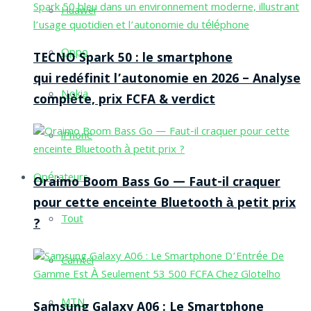
Huawei
Oppo
TECNO Spark 50 : le smartphone
qui redéfinit l’autonomie en 2026 – Analyse
Nokia
complète, prix FCFA & verdict
iPhone
Opérateurs
Oraimo Boom Bass Go — Faut-il craquer
pour cette enceinte Bluetooth à petit prix
Tout
?
Camtel
MTN
Samsung Galaxy A06 : Le Smartphone