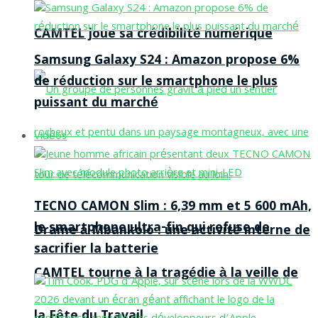
CAMTEL joue sa crédibilité numérique
Samsung Galaxy S24 : Amazon propose 6%
de réduction sur le smartphone le plus
puissant du marché
Vidéos
TECNO CAMON Slim : 6,39 mm et 5 600 mAh,
le smartphone ultra-fin qui refuse de
Drame à Mbankolo : une activité interne de
sacrifier la batterie
CAMTEL tourne à la tragédie à la veille de
la Fête du Travail