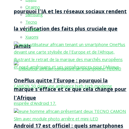
Oppo
Oraimo
pourquoi l’IA et les réseaux sociaux rendent
Samsung
Tecno
la vérification des faits plus cruciale que
Toshiba
Xiaomi
jamais
OnePlus quitte l’Europe : pourquoi la
marque s’efface et ce que cela change pour
l’Afrique
Android 17 est officiel : quels smartphones