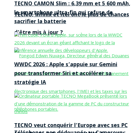
TECNO CAMON Slim : 6,39 mm et 5 600 mAh,
le smartphone ultra-fin qui refuse de
TECNO, Infinix et itel ont le plus de chances
sacrifier la batterie
d’être mis à jour ?
WWDC 2026 : Apple s’appuie sur Gemini
pour transformer Siri et accélérer sa
stratégie IA
TECNO veut conquérir l’Europe avec ses PC