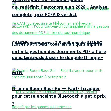
TECNO Spark 50 : le smartphone
qui redéfinit l’autonomie en 2026 – Analyse
complète, prix FCFA & verdict
CAMTEL joue gros : 2,3 millions de SIM 5G
iLovePDF : l’outil tout-en-un qui simplifie
enfin la gestion des documents PDF à l’ère
pour tenter de briser le duopole Orange–
du tout-numérique
MTN
Oraimo Boom Bass Go — Faut-il craquer
pour cette enceinte Bluetooth à petit prix
?