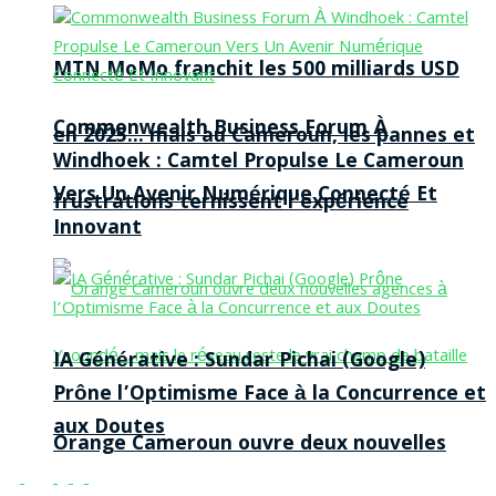
MTN MoMo franchit les 500 milliards USD
Commonwealth Business Forum À
en 2025… mais au Cameroun, les pannes et
Windhoek : Camtel Propulse Le Cameroun
Vers Un Avenir Numérique Connecté Et
frustrations ternissent l’expérience
Innovant
IA Générative : Sundar Pichai (Google)
Prône l’Optimisme Face à la Concurrence et
aux Doutes
Orange Cameroun ouvre deux nouvelles