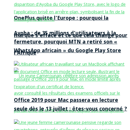
OnePlus quitte l’Europe : pourquoi la
Ayoba : de 35 millions d’utilisateurs à la
marque s’efface et ce que cela change pour
fermeture, pourquoi MTN a retiré son «
WhatsApp africain » du Google Play Store
l’Afrique
Office 2019 pour Mac passera en lecture
seule dès le 13 juillet : êtes-vous concerné ?