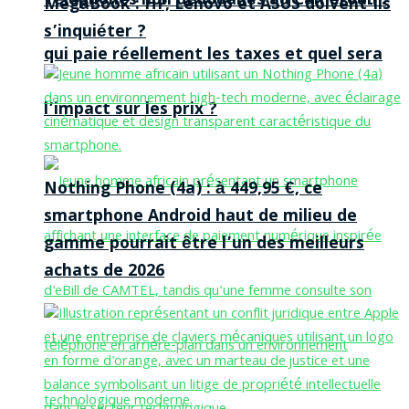
Téléphones non dédouanés au Cameroun :
MegaBook : HP, Lenovo et ASUS doivent-ils
s’inquiéter ?
qui paie réellement les taxes et quel sera
l’impact sur les prix ?
Nothing Phone (4a) : à 449,95 €, ce
smartphone Android haut de milieu de
gamme pourrait être l’un des meilleurs
achats de 2026