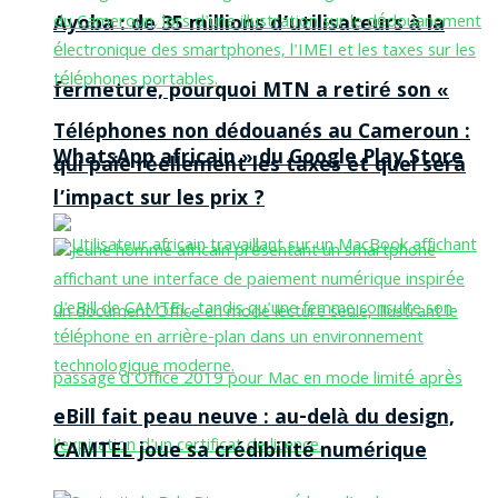
Ayoba : de 35 millions d’utilisateurs à la
fermeture, pourquoi MTN a retiré son «
Téléphones non dédouanés au Cameroun :
WhatsApp africain » du Google Play Store
qui paie réellement les taxes et quel sera
l’impact sur les prix ?
eBill fait peau neuve : au-delà du design,
CAMTEL joue sa crédibilité numérique