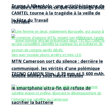
Drame à Mbankolo : une activité interne de
marque s’efface et ce que cela change pour
CAMTEL tourne à la tragédie à la veille de
la Fête du Travail
l’Afrique
MTN Cameroon sort du silence : derrière le
communiqué, les vérités d’une polémique
TECNO CAMON Slim : 6,39 mm et 5 600 mAh,
Mobile Money sous haute tension
le smartphone ultra-fin qui refuse de
sacrifier la batterie