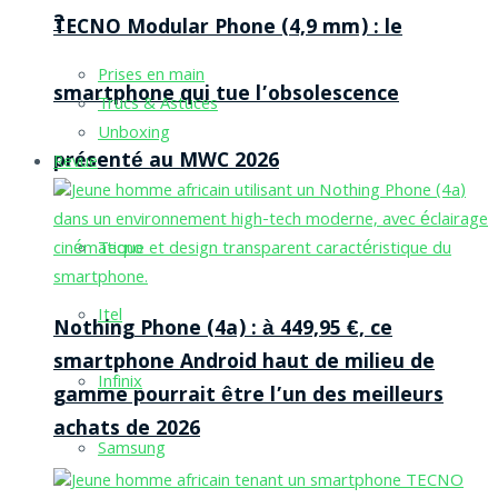
?
TECNO Modular Phone (4,9 mm) : le
Prises en main
smartphone qui tue l’obsolescence
Trucs & Astuces
Unboxing
présenté au MWC 2026
Revue
Tecno
Itel
Nothing Phone (4a) : à 449,95 €, ce
smartphone Android haut de milieu de
Infinix
gamme pourrait être l’un des meilleurs
achats de 2026
Samsung