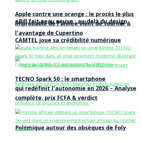
Apple contre une orange : le procès le plus
eBill fait peau neuve : au-delà du design,
improbable de l’année vient de tourner à
l’avantage de Cupertino
CAMTEL joue sa crédibilité numérique
TECNO Spark 50 : le smartphone
qui redéfinit l’autonomie en 2026 – Analyse
complète, prix FCFA & verdict
Polémique autour des obsèques de Foly