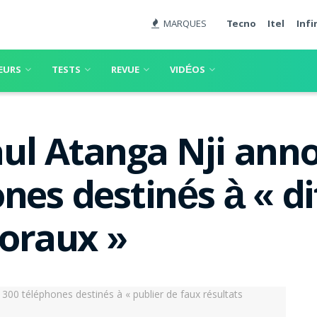
MARQUES
Tecno
Itel
Infi
EURS
TESTS
REVUE
VIDÉOS
l Atanga Nji annon
nes destinés à « di
toraux »