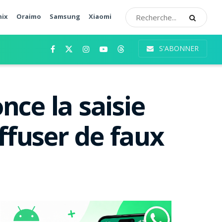
nix
Oraimo
Samsung
Xiaomi
S'ABONNER
ce la saisie
ffuser de faux