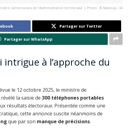
inistre camerounais de l’Administration territoriale. | Photo : © Maboup / JA
cebook
Partager sur Twitter
Partager sur WhatsApp
intrigue à l’approche du
révue le 12 octobre 2025, le ministre de
 révélé la saisie de
300 téléphones portables
aux résultats électoraux. Présentée comme une
ratique, cette annonce suscite néanmoins de
ing
que par son
manque de précisions
.